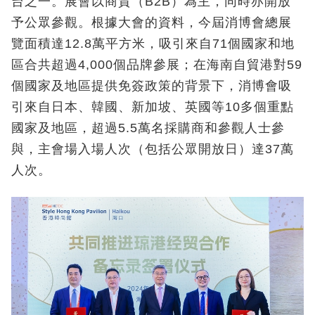
台之一。展會以商貿（B2B）為主，同時亦開放
予公眾參觀。根據大會的資料，今屆消博會總展
覽面積達12.8萬平方米，吸引來自71個國家和地
區合共超過4,000個品牌參展；在海南自貿港對59
個國家及地區提供免簽政策的背景下，消博會吸
引來自日本、韓國、新加坡、英國等10多個重點
國家及地區，超過5.5萬名採購商和參觀人士參
與，主會場入場人次（包括公眾開放日）達37萬
人次。