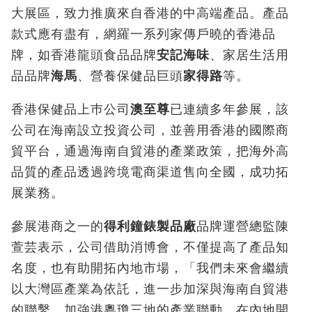
大展區，致力推廣來自香港的中高端產品。產品
款式應有盡有，網羅一系列家傳戶曉的香港品
牌，如香港龍頭食品品牌
安記海味
、家居生活用
品品牌
海馬
、營養保健品巨頭
家得路
等。
香港保健品上巿公司
澳至尊
已連續多年參展，該
公司在海南設立投資公司，並善用香港的國際商
貿平台，通過海南自貿港的產業政策，把海外高
品質的產品透過跨境電商渠道售向全國，成功拓
展業務。
參展港商之一的
得利鐘錶製品廠
品牌運營總監陳
萱芸表示，公司借助消博會，不僅提高了產品知
名度，也有助開拓內地市場，「我們未來會繼續
以大灣區產業為依託，進一步加深與海南自貿港
的聯繫，加強港粵瓊三地的產業聯動，在內地開