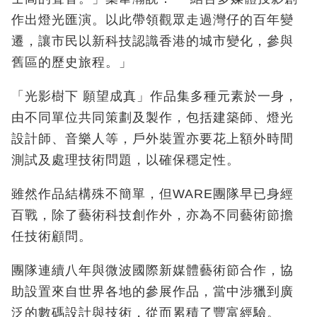
作出燈光匯演。以此帶領觀眾走過灣仔的百年變
遷，讓市民以新科技認識香港的城市變化，參與
舊區的歷史旅程。」
「光影樹下 願望成真」作品集多種元素於一身，
由不同單位共同策劃及製作，包括建築師、燈光
設計師、音樂人等，戶外裝置亦要花上額外時間
測試及處理技術問題，以確保穩定性。
雖然作品結構殊不簡單，但
WARE
團隊早已身經
百戰，除了藝術科技創作外，亦為不同藝術節擔
任技術顧問。
團隊連續八年與微波國際新媒體藝術節合作，協
助設置來自世界各地的參展作品，當中涉獵到廣
泛的數碼設計與技術，從而累積了豐富經驗。