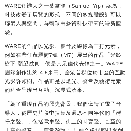
WARE
創辦人之一葉韋瀚
（
Samuel Yip）
認為，
科技改變了展覽的形式，不同的多媒體設計可以
聯繫人與空間，為觀眾由藝術科技帶來的嶄新體
驗。
WARE
的作品以光影、聲音及線條為主打元素，
例如在灣仔茂羅街7
號
（
M7）
展出的作品「光影
樹下 願望成真」便是其最佳代表作之一。
WARE
團隊創作出約
4.5
米高、全港首棵位於市區的互動
光影許願樹。作品正是以燈光、聲音及藝術元素
的結合呈現出互動、沉浸式效果。
「為了重現作品的歷史背景，我們邀請了電子音
樂人，從歷史片段中搜集及還原不同年代的『灣
仔之聲』，包括電車聲、街上的叫賣聲、甚至的
士高的聲音。」葉韋瀚說：「 結合多媒體投影創