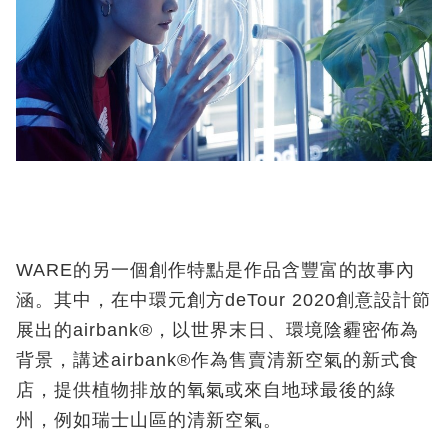
WARE
的另一個創作特點是作品含豐富的故事內
涵。其中，在中環元創方
deTour 2020
創意設計節
展出的
airbank®
，以世界末日、環境陰霾密佈為
背景，講述
airbank®
作為售賣清新空氣的新式食
店，提供植物排放的氧氣或來自地球最後的綠
州，例如瑞士山區的清新空氣。