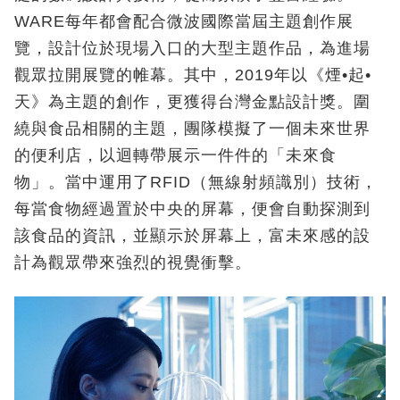
WARE
每年都會配合微波國際當屆主題創作展
覽，設計位於現場入口的大型主題作品，為進場
觀眾拉開展覽的帷幕。其中，
2019
年以《煙•
起
•
天》為主題的創作，更獲得台灣金點設計獎。圍
繞與食品相關的主題，團隊模擬了一個未來世界
的便利店，以迴轉帶展示一件件的「未來食
物」。當中運用了
RFID
（無線射頻識別）技術，
每當食物經過置於中央的屏幕，便會自動探測到
該食品的資訊，並顯示於屏幕上，富未來感的設
計為觀眾帶來強烈的視覺衝擊。