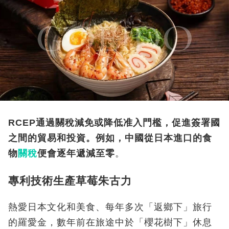
RCEP通過關稅減免或降低准入門檻，促進簽署國
之間的貿易和投資。例如，中國從日本進口的食
物
關稅
便會逐年遞減至零
。
專利技術生產草莓朱古力
熱愛日本文化和美食、每年多次「返鄉下」旅行
的羅愛金，數年前在旅途中於「櫻花樹下」休息