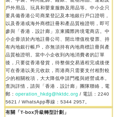
裝、手袋、時尚配飾、鐘錶、寵物用品、運動及
戶外用品、玩具和嬰童服飾及用品等。中小企只
要具備香港公司商業登記及本地銀行戶口證明，
以及香港或海外商標註冊和產品質檢證明，即可
參與「香港．設計廊」京東國際跨境電商店。中
小企毋須於內地註冊公司、開出增值稅發票、持
有內地銀行帳戶，亦無須持有內地商標註冊與產
品質檢證明。當中小企收到內地消費者的訂單
後，只要從香港發貨，待整個交易過程完成後便
可在香港以美元收款，而港商只需要支付相對較
少的相關稅項，大大降低申請門檻與經營成本。
查詢詳情，請與「香港．設計廊」團隊聯絡，電
郵：
operation_hkdg@hktdc.org
/ 電話：2240
5621 / WhatsApp專線：5344 2957。
有關「T-box升級轉型計劃」