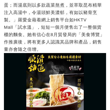
蛋；而湯底則以多款蔬菜熬煮，並萃取昆布精華
注入高湯中，令湯頭鮮美濃郁，有如以豬骨烹
製。」羅愛金藉着網上銷售平台如HKTV
Mall「試水溫」，短短一個月便售出了一整個貨
櫃的麵食。她有信心在8月貿發局的「美食博覽」
作推廣後，將有更多人認識其品牌和產品，銷售
量亦會隨之倍增。