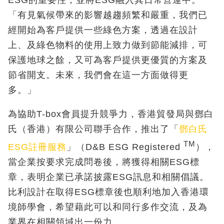
ESG
的重要性，並將
ESG
融入其日常營運中。
「有見氣候帶來的影響越趨頻繁和嚴重，我們已
經開始為客戶提供一些綠色方案，透過在設計
上、及綠色物料的使用上致力做到節能減排，可
保護地球之餘，又可為客戶
提供更優質的方案及
節省開支。未來，我們會在這一方面做得更
多。」
為協助
T-box
會員提升競爭力，香港貿發局與鄧白
氏（香港）有限公司聯手合作，推出了「
鄧白氏
TM
ESG
註冊服務
」（D&B ESG Registered
）
，
當企業按要求完成問卷後，將獲得相關
ESG
標
章，表明企業已承諾披露
ESG
訊息和相關倡議。
比利設計在取得
ESG
標章後也順利地加入香港環
境師學會，希望藉此可以和同行多作交流，及為
業界在相關領域出一份力。