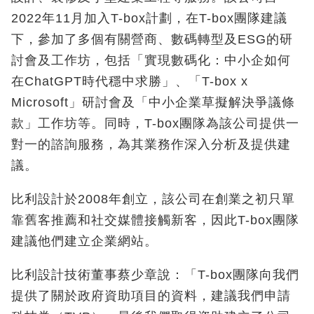
2022
年
11
月加入
T-box計劃，在T-box
團隊建議
下，參加了多個有關營商、數碼轉型及
ESG
的研
討會及工作坊，包括「實現數碼化：中小企如何
在
ChatGPT
時代穩中求勝」、「
T-box x
Microsoft
」研討會及「中小企業草擬解決爭議條
款」工作坊等。同時，
T-box
團隊為該公司提供一
對一的諮詢服務，為其業務作深入分析及提供建
議。
比利設計於2008
年創立，
該公司在創業之初只單
靠舊客推薦和社交媒體接觸新客，因此T-box
團隊
建議他們建立企業網站。
比利設計技術董事蔡少章說：「T-box
團隊向我們
提供了關於政府資助項目的資料，建議我們申請