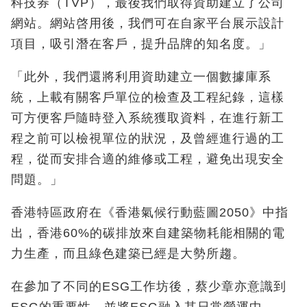
科技券（
TVP
），最後我們取得資助建立了公司
網站。網站啓用後，我們可在自家平台展示設計
項目，吸引潛在客戶，提升品牌的知名度。」
「此外，我們還將利用資助建立一個數據庫系
統，上載有關客戶單位的檢查及工程紀錄，這樣
可方便客戶隨時登入系統獲取資料，在進行新工
程
之前可以檢視單位的狀況，及曾經進行過的工
程，從而安排合適的維修或工程，避免出現安全
問題。」
香港特區政府在《香港氣候行動藍圖
2050
》中指
出，香港
60%
的碳排放來自建築物耗能相關的電
力生產，而且綠色建築已經是大勢所趨。
在參加了不同的
ESG
工作坊後，蔡少章亦意
識到