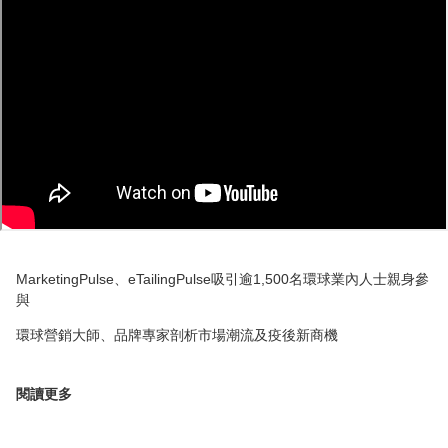
MarketingPulse、eTailingPulse吸引逾1,500名環球業內人士親身參
與
環球營銷大師、品牌專家剖析市場潮流及疫後新商機
閱讀更多