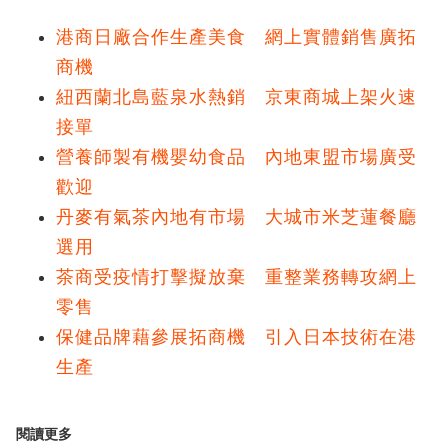
港商日廠合作生產美食 網上實體銷售廣拓
商機
紐西蘭北島藍泉水熱銷 京東商城上架火速
接單
營養師製有機嬰幼食品 內地東盟市場廣受
歡迎
丹麥有氣茶內地有市場 大城市米芝蓮餐廳
選用
茶商受疫情打擊擬放棄 重整業務轉攻網上
零售
保健品牌藉參展拓商機 引入日本技術在港
生產
閱讀更多