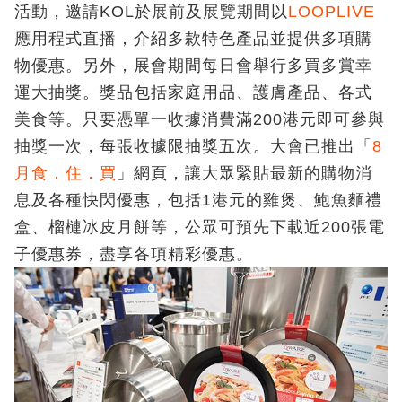
活動，邀請KOL於展前及展覽期間以
LOOPLIVE
應用程式直播，介紹多款特色產品並提供多項購
物優惠。另外，展會期間每日會舉行多買多賞幸
運大抽獎。獎品包括家庭用品、護膚產品、各式
美食等。只要憑單一收據消費滿200港元即可參與
抽獎一次，每張收據限抽獎五次。大會已推出「
8
月食．住．買
」網頁，讓大眾緊貼最新的購物消
息及各種快閃優惠，包括1港元的雞煲、鮑魚麵禮
盒、榴槤冰皮月餅等，公眾可預先下載近200張電
子優惠券，盡享各項精彩優惠。