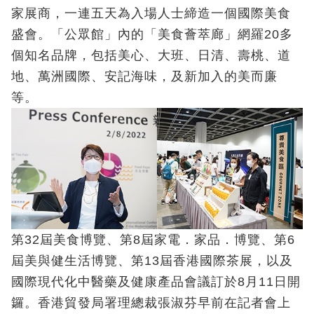
家展商，一連五天為入場人士締造一個國際美食
盛會。「公眾館」內的「美食薈萃廊」網羅20多
個知名品牌，包括美心、大班、日清、壽桃、道
地、萬洲國際、安記海味，及新加入的美而廉
等。
第32屆美食博覽、第8屆家電．家品．博覽、第6
屆美與健生活博覽、第13屆香港國際茶展，以及
國際現代化中醫藥及健康產品會議訂於8月11日開
鑼。香港貿發局署理總裁張淑芬早前在記者會上