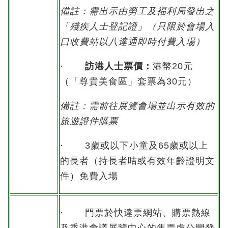
備註：需出示由勞工及褔利局發出之
「殘疾人士登記證」（只限於會場入
口收費站以八達通即時付費入場）
·
訪港人士票價
：
港幣20元
（「尊貴美食區」套票為30元）
備註：需前往展覽會場並出示有效的
旅遊證件購票
· 3歲或以下小童及65歲或以上
的長者（持長者咭或有效年齡證明文
件）免費入場
· 門票於快達票網站、購票熱線