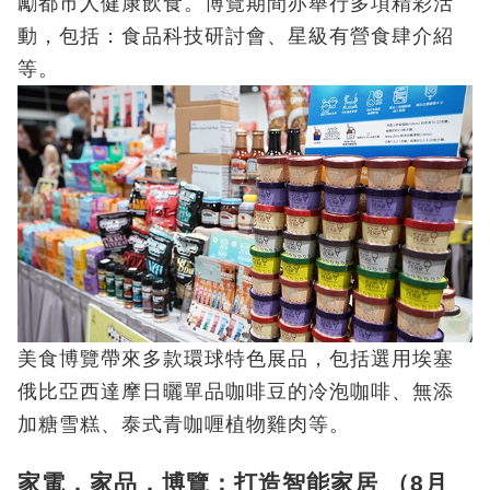
勵都市人健康飲食。博覽期間亦舉行多項精彩活
動，包括：食品科技研討會、星級有營食肆介紹
等。
美食博覽帶來多款環球特色展品，包括選用埃塞
俄比亞西達摩日曬單品咖啡豆的冷泡咖啡、無添
加糖雪糕、泰式青咖喱植物雞肉等。
家電．家品．博覽：打造智能家居 （8月