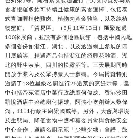
色奶茶｣等。隨着素食愈趨盛行，美食博覽亦為素
食者搜羅多款可持續且健康的素食選擇，包括泰
式青咖喱植物雞肉、植物肉黃金雞塊，以及純植
物蟹餅。「貿易區」（8月11至13日）匯聚超過
100家展商，並設有多個地區展館，包括中國內地
多個省份如浙江、湖北，以及透過網上參展的四
川展館等。精選產品包括浙江的紹興花雕酒、湖
北的野生茶油、四川的松露酒等。三天展期同時
開放予業內及公眾持票人士參觀。今屆博覽特別
邀請了13位星級名廚進行25道菜的烹飪示範，當
中包括帝苑酒店中菜行政總廚何偉成、香港沙田
凱悅酒店中菜總廚何振雄、阿鴻小吃創辦人黎偉
鴻，1111行政主廚梁國威等。另外，大會與環境
及生態局、降低食物中鹽和糖委員會與食物安全
中心合作，邀請名廚示範「少鹽少糖」食譜，鼓