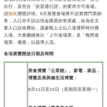
出行」及符合「疫苗通行證」的要求方可進場。
請
按此
瀏覽詳情。8月展覽會場將不設實體門票銷
售，入口亦不設以現金購票的售票處，改為在主
要入口設收費站，讓參觀人士以八達通即時付費
入場。大會繼續推出「上午進場票」及「晚間進
場票」優惠，以疏導人流。
各項
展覽開放日期及時間
美食博覽「公眾館」、
家電．家品．
博覽及
美與健生活博覽
：
8月11日至15日（星期四至星期一）