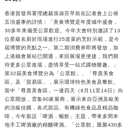
香港貿發局署理總裁張淑芬早前在記者會上公佈
五項盛事的詳情：「美食博覽是年度城中盛會，
30多年來備受公眾歡迎。今年大會特別邀請了13
位星級名廚於現場進行25道菜的烹飪示範，是今
屆博覽的亮點之一。第二期消費券即將發放，加
上港鐵會展站已開通，來回展場更便捷，我們期
待更多公眾進場，盡情享受一站式購物樂趣。」
第32屆美食博覽分為「公眾館」、「尊貴美食
區」及「貿易區」，展示環球特色美食及餐飲。
當中「尊貴美食區」一連四天（8月11至14日）向
公眾開放，雲集90家展商，展示來自亞洲及歐美
的頂級佳餚，各式甜品、有機綠色食品及精品咖
啡，今年新設「啤酒．暢飲」主題，帶來多間本
地手工啤酒廠的精釀啤酒。「公眾館」匯聚430多