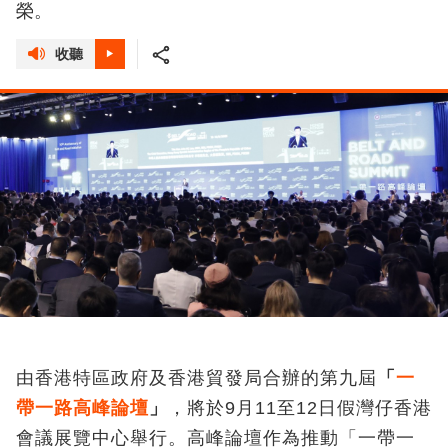
榮。
收聽
由香港特區政府及香港貿發局合辦的第九屆
「
一
帶一路高峰論壇
」
，將於9月11至12日假灣仔香港
會議展覽中心舉行。高峰論壇作為推動「一帶一