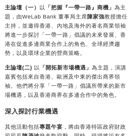
主論壇（一）
以
「把握『一帶一路』商機」
為主
題，由WeLab Bank 董事局主席
陳家強
教授擔任
主持，並邀得香港、內地及海外的著名商業領袖
將進一步探討「一帶一路」倡議的未來發展、香
港在促進多邊商業合作上的角色、全球經濟趨
勢，以及環球企業的營商策略。
主論壇
(
二
)
以
「開拓新市場機遇」
為主題，演講
嘉賓包括來自香港、歐洲及中東的傑出商界領
袖。他們將分享「一帶一路」倡議所帶來的新市
場機遇，以及香港商界在多邊合作中的角色。
深入探討行業機遇
其他活動包括
專題午宴
，將由香港特區政府財政