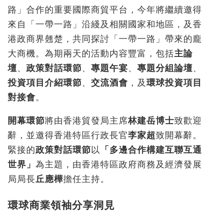
路」合作的重要國際商貿平台，今年將繼續邀得
來自「一帶一路」沿綫及相關國家和地區，及香
港政商界翹楚，共同探討「一帶一路」帶來的龐
大商機。為期兩天的活動内容豐富，包括
主論
壇
、
政策對話環節
、
專題午宴
、
專題分組論壇
、
投資項目介紹環節
、
交流酒會
，及
環球投資項目
對接會
。
開幕環節
將由香港貿發局主席
林建岳博士
致歡迎
辭，並邀得香港特區行政長官
李家超
致開幕辭。
緊接的
政策對話環節
以
「多邊合作構建互聯互通
世界」
為主題，由香港特區政府商務及經濟發展
局局長
丘應樺
擔任主持。
環球商業領袖分享洞見