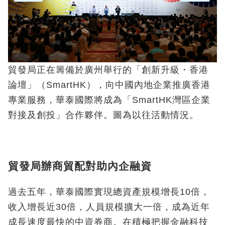
貿發局正在籌備於廣州舉行的「創新升級・香港
論壇」（SmartHK），向中國內地企業推廣香港
專業服務，華泰國際將成為「SmartHK灣區企業
對接及創投」合作夥伴。圖為以往活動情況。
貿發局辦商貿配對助內企融資
過去五年，華泰國際實現總資產規模增長10倍，
收入增長近30倍，人員規模擴大一倍，成為近年
成長速度最快的中資券商。在積極把握金融科技