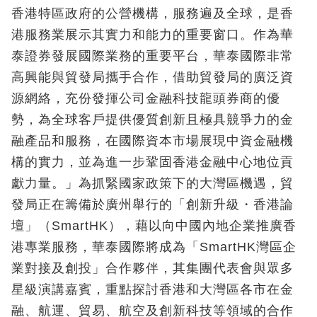
香港特區政府的公營機構，服務遍及全球，是香
港服務業展示其實力和能力的重要窗口。作為華
泰證券發展國際業務的重要平台，華泰國際非常
高興能與貿發局攜手合作，借助貿發局的廣泛資
源網絡，充份發揮公司金融科技龍頭券商的優
勢，為全球客戶提供優質創新且極具競爭力的金
融產品和服務，在國際資本市場展現中資金融機
構的實力，並為進一步鞏固香港金融中心地位貢
獻力量。」為抓緊國家政策下的大灣區機遇，貿
發局正在籌備於廣州舉行的「創新升級・香港論
壇」（SmartHK），藉以向中國內地企業推廣香
港專業服務，華泰國際將成為「SmartHK灣區企
業對接及創投」合作夥伴，其集團代表會與眾多
星級演講嘉賓，重點探討香港和大灣區各市在金
融、航運、貿易、航空及創新科技等領域的合作