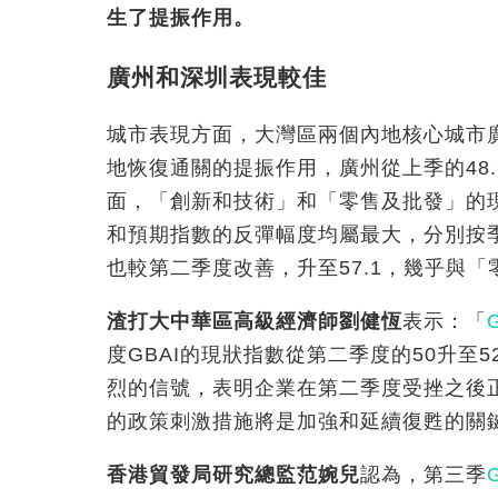
生了提振作用
。
廣州和深圳表現較佳
城市表現方面，大灣區兩個內地核心城市
地恢復通關的提振作用，廣州從上季的48.6升
面，「創新和技術」和「零售及批發」的
和預期指數的反彈幅度均屬最大，分別按季
也較第二季度改善，升至57.1，幾乎與「
渣打大中華區高級經濟師劉健恆
表示：「
度GBAI的現狀指數從第二季度的50升至
烈的信號，表明企業在第二季度受挫之後
的政策刺激措施將是加強和延續復甦的關
香港貿發局研究總監范婉兒
認為，第三季