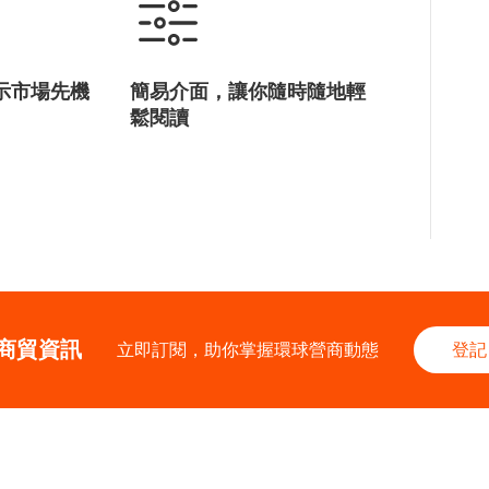
示市場先機
簡易介面，讓你隨時隨地輕
鬆閱讀
商貿資訊
立即訂閱，助你掌握環球營商動態
登記