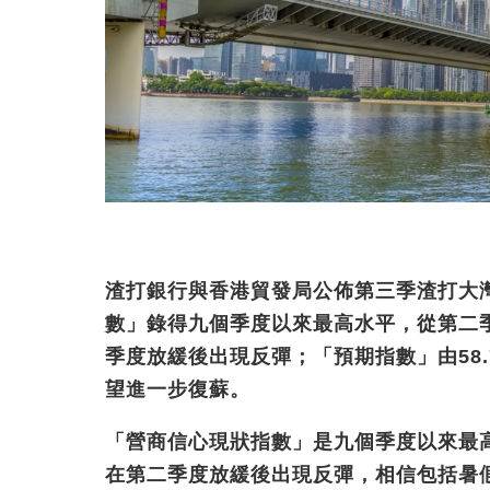
渣打銀行與香港貿發局公佈第三季渣打大
數」錄得九個季度以來最高水平，從第二
季度放緩後出現反彈
；
「預期指數」由
58
望進一步復蘇。
「營商信心現狀指數」是九個季度以來最
在第二季度放緩後出現反彈，相信包括暑