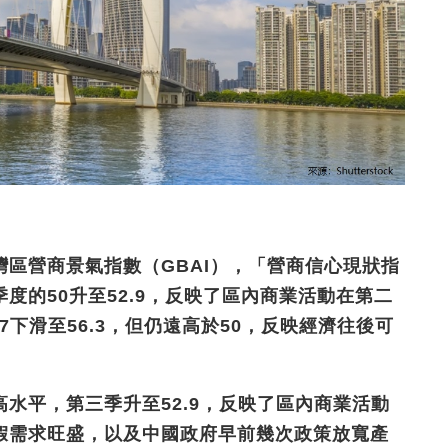
灣區營商景氣指數（
GBAI
），「營商信心現狀指
季度的
50
升至
52.9
，反映了區內商業活動在第二
.7
下滑至
56.3
，但仍遠高於
50
，反映經濟往後可
高水平，第三季升至
52.9
，
反映了區內商業活動
假需求旺盛，以及中國政府早前幾次政策放寬產