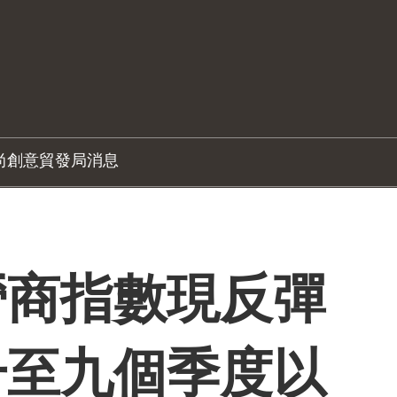
尚創意
貿發局消息
營商指數現反彈
升至九個季度以