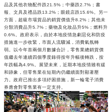
品及其他衣物配件跌21.5%；中藥跌2.7%；書
報、文具及禮品跌13.2%；眼鏡店跌15.6%。另一
方面，超級市場貨品的銷貨價值升8.2%；其他未
分類消費品升5.7%；藥物及化妝品升5%；燃料升
0.6%。政府表示，由於本地疫情急劇惡化和防疫
措施進一步收緊，市面人流驟減，消費氣氛轉
弱。以今年首兩個月數據合計，零售業總銷貨價
值繼去年連續四個季度錄得按年升幅後轉跌，按
年跌幅為4.9%。展望未來，近期本地疫情雖有緩
和跡象，但零售業在短期內仍繼續面對顯著壓
力。政府已推出多項紓困措施，新一輪電子消費
券應會對零售業有一定支持。