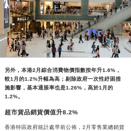
另外，本港2月綜合消費物價指數按年升1.6%，
較1月的1.2%升幅為高；剔除政府一次性紓困措
施影響，基本通脹率也是1.26%，高於1月的
1.2%。
超市貨品銷貨價值升8.2%
香港特區政府統計處早前公佈，2月零售業總銷貨