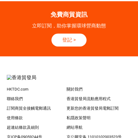
免費商貿資訊
立即訂閱，助你掌握環球營商動態
登記
>
HKTDC.com
關於我們
聯絡我們
香港貿發局流動應用程式
訂閱商貿全接觸電郵通訊
更新您的香港貿發局電郵訂閱
使用條款
私隱政策聲明
超連結條款及細則
網站導航
京ICP备09059244号
京公网安备 11010102003523号