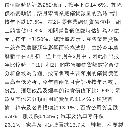
價值臨時估計為252億元，按年下跌14.6%。扣除
價格變動後，該月零售業總銷貨數量的臨時估計
按年下跌17.6%。在2月零售業總銷貨價值中，網
上銷售佔10.8%，相關銷售價值臨時估計為27億
元，按年上升50%。統計處表示，零售業銷貨額
一般會受農曆新年影響而較為波動，由於今年農
曆新年在2月初，但上年則在2月中，因此作出按
年比較時，把1月和2月的零售業銷貨額數字合併
分析會較為合適。按零售商主要類別的銷貨價值
由高至低分析，今年首兩個月合計後按年比較，
食品、酒類飲品及煙草的銷貨價值下跌2.5%；電
器及其他未分類耐用消費品跌11.4%；珠寶首
飾、鐘表及名貴禮物跌13.1%；百貨公司貨品跌
8.9%；服裝跌14.3%；汽車及汽車零件跌
23.1%；家具及固定裝置跌13.7%；鞋類、有關製