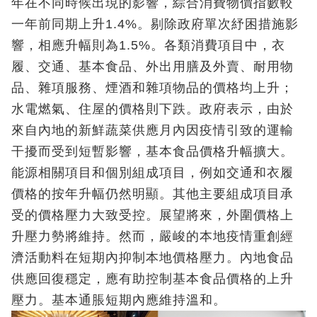
年在不同時候出現的影響，綜合消費物價指數較
一年前同期上升1.4%。剔除政府單次紓困措施影
響，相應升幅則為1.5%。各類消費項目中，衣
履、交通、基本食品、外出用膳及外賣、耐用物
品、雜項服務、煙酒和雜項物品的價格均上升；
水電燃氣、住屋的價格則下跌。政府表示，由於
來自內地的新鮮蔬菜供應月內因疫情引致的運輸
干擾而受到短暫影響，基本食品價格升幅擴大。
能源相關項目和個別組成項目，例如交通和衣履
價格的按年升幅仍然明顯。其他主要組成項目承
受的價格壓力大致受控。展望將來，外圍價格上
升壓力勢將維持。然而，嚴峻的本地疫情重創經
濟活動料在短期內抑制本地價格壓力。內地食品
供應回復穩定，應有助控制基本食品價格的上升
壓力。基本通脹短期內應維持溫和。