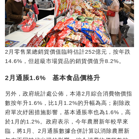
2月零售業總銷貨價值臨時估計252億元，按年跌
14.6%，但超級市場貨品的銷貨價值升8.2%。
2月通脹1.6% 基本食品價格升
另外，政府統計處公佈，本港2月綜合消費物價指
數按年升1.6%，比1月1.2%的升幅為高；剔除政
府單次紓困措施影響，基本通脹率也為1.6%，高
於1月的1.2%。政府表示，今年農曆新年較早來
臨，將1月、2月通脹數據合併計算以消除農曆新