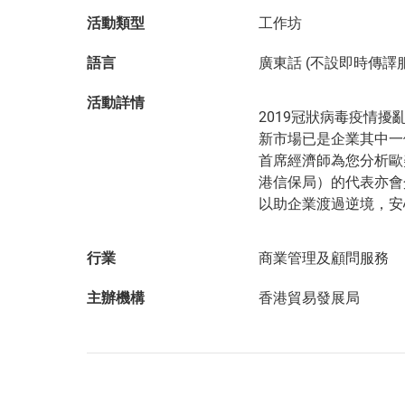
活動類型
工作坊
語言
廣東話 (不設即時傳譯
活動詳情
2019冠狀病毒疫情
新市場已是企業其中一
首席經濟師為您分析歐
港信保局）的代表亦會
以助企業渡過逆境，安
行業
商業管理及顧問服務
主辦機構
香港貿易發展局