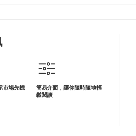
訊
示市場先機
簡易介面，讓你隨時隨地輕
鬆閱讀