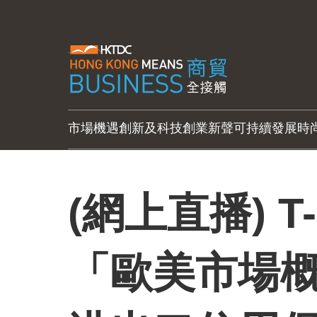
市場機遇
創新及科技
創業新聲
可持續發展
時
(網上直播) T
「歐美市場