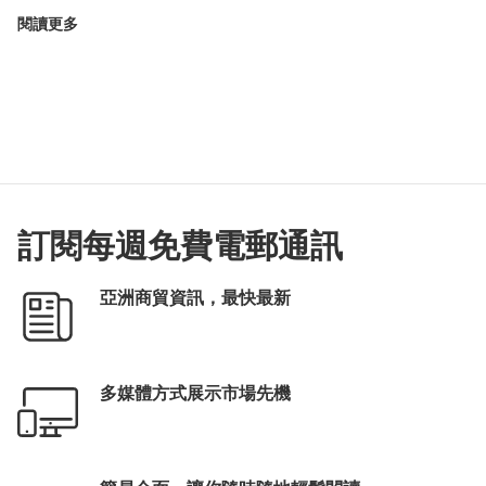
閱讀更多
訂閱每週免費電郵通訊
亞洲商貿資訊，最快最新
多媒體方式展示市場先機