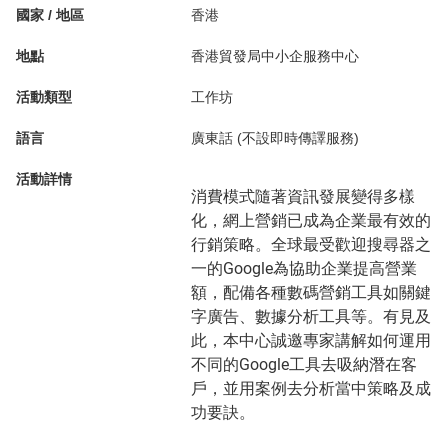
國家 / 地區
香港
地點
香港貿發局中小企服務中心
活動類型
工作坊
語言
廣東話 (不設即時傳譯服務)
活動詳情
消費模式隨著資訊發展變得多樣
化，網上營銷已成為企業最有效的
行銷策略。全球最受歡迎搜尋器之
一的Google為協助企業提高營業
額，配備各種數碼營銷工具如關鍵
字廣告、數據分析工具等。有見及
此，本中心誠邀專家講解如何運用
不同的Google工具去吸納潛在客
戶，並用案例去分析當中策略及成
功要訣。