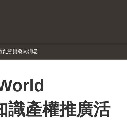
尚創意
貿發局消息
World
" 知識產權推廣活