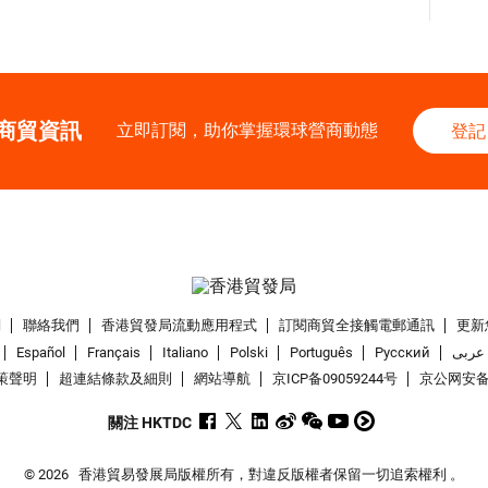
商貿資訊
立即訂閱，助你掌握環球營商動態
登記
們
聯絡我們
香港貿發局流動應用程式
訂閱商貿全接觸電郵通訊
更新
Español
Français
Italiano
Polski
Português
Pусский
عربى
策聲明
超連結條款及細則
網站導航
京ICP备09059244号
京公网安备 1
關注 HKTDC
© 2026
香港貿易發展局版權所有，對違反版權者保留一切追索權利 。