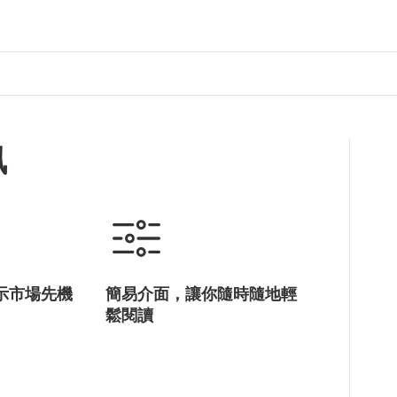
訊
示市場先機
簡易介面，讓你隨時隨地輕
鬆閱讀