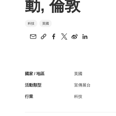
動, 倫敦
科技
英國
國家 / 地區
英國
活動類型
宣傳展台
行業
科技