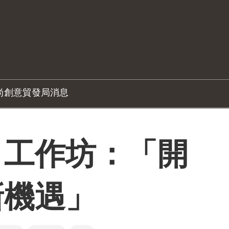
尚創意
貿發局消息
」工作坊：「開
新機遇」