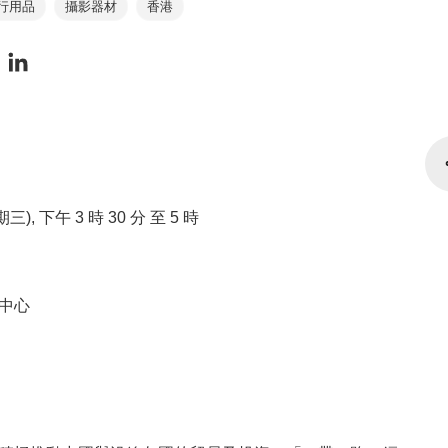
行用品
攝影器材
香港
星期三), 下午 3 時 30 分 至 5 時
中心