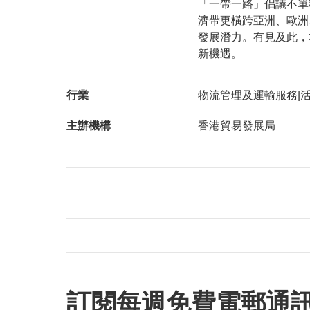
「一帶一路」倡議不單
濟帶更橫跨亞洲、歐洲
發展潛力。有見及此，
新機遇。
行業
物流管理及運輸服務|活
主辦機構
香港貿易發展局
訂閱每週免費電郵通