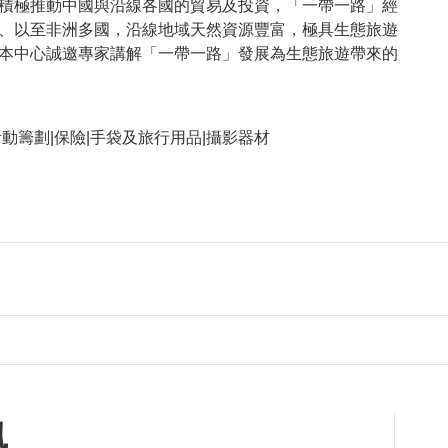
積極推動中國與沿線各國的貿易及投資，「一帶一路」經
、以至非洲多國，沿線地域天然資源豐富，極具生態旅遊
本中心誠邀專家講解「一帶一路」發展為生態旅遊帶來的
動籌劃|保險|手袋及旅行用品|攝影器材
訊