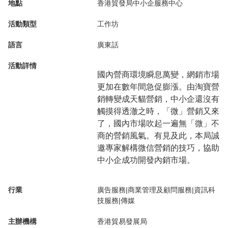
地點
香港貿發局中小企服務中心
活動類型
工作坊
語言
廣東話
活動詳情
國內營商環境瞬息萬變，網銷市場
更加在數年間急促膨漲。由淘寶營
銷轉變成天貓營銷，中小企還沒有
觸摸得透澈之時，「微」營銷又來
了，國內市場吹起一遍無「微」不
商的營銷風氣。有見及此，本局誠
邀專家解構微信營銷的技巧，協助
中小企成功開發內銷市場。
行業
廣告服務|商業管理及顧問服務|資訊科
技服務|傳媒
主辦機構
香港貿易發展局