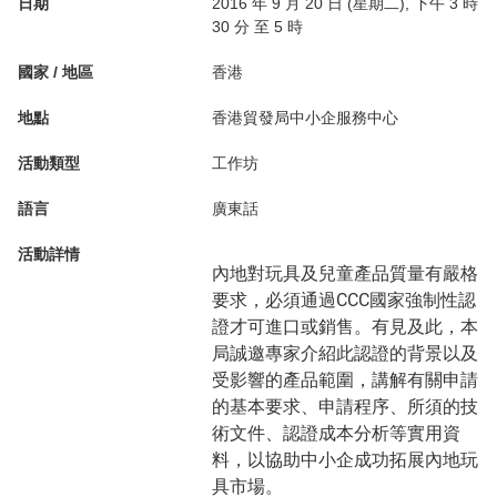
日期
2016 年 9 月 20 日 (星期二), 下午 3 時
30 分 至 5 時
國家 / 地區
香港
地點
香港貿發局中小企服務中心
活動類型
工作坊
語言
廣東話
活動詳情
內地對玩具及兒童產品質量有嚴格
要求，必須通過CCC國家強制性認
證才可進口或銷售。有見及此，本
局誠邀專家介紹此認證的背景以及
受影響的產品範圍，講解有關申請
的基本要求、申請程序、所須的技
術文件、認證成本分析等實用資
料，以協助中小企成功拓展內地玩
具市場。