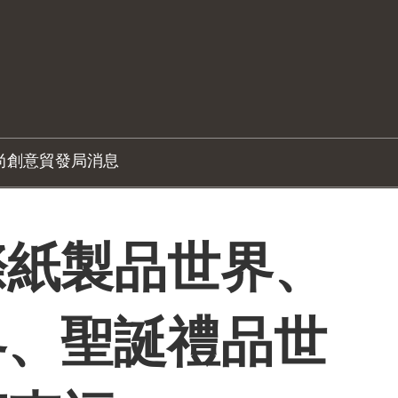
尚創意
貿發局消息
際紙製品世界、
界、聖誕禮品世