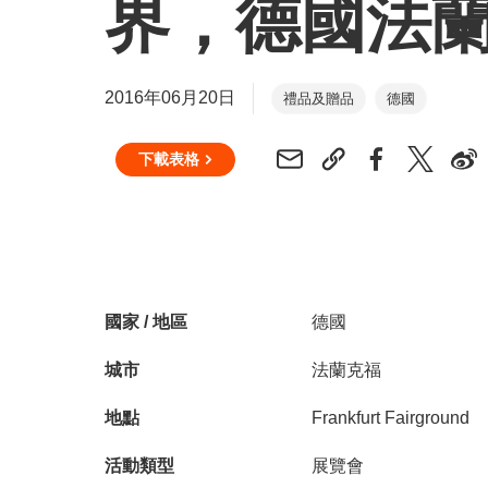
界，德國法
2016年06月20日
禮品及贈品
德國
下載表格
國家 / 地區
德國
城市
法蘭克福
地點
Frankfurt Fairground
活動類型
展覽會