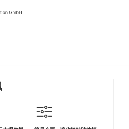
bition GmbH
訊