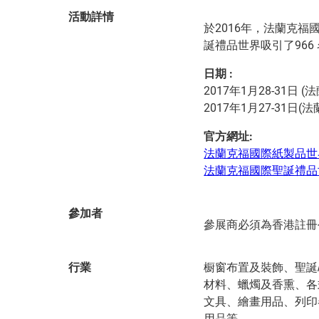
活動詳情
於2016年，法蘭克福
誕禮品世界吸引了966
日期
:
2017年1月28-31
2017年1月27-31
官方網址:
法蘭克福國際紙製品世
法蘭克福國際聖誕禮品
參加者
參展商必須為香港註冊
行業
橱窗布置及裝飾、聖誕
材料、蠟燭及香熏、各
文具、繪畫用品、列印
用品等