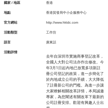
國家 / 地區
香港
地點
香港貿發局中小企服務中心
官方網站
http://www.hktdc.com
活動類型
工作坊
語言
廣東話
活動詳情
去年自深圳市實施商事登記改革，
全國人大對公司法亦作出修改。今
年3月1日起內地已放寬多項新註
冊公司登記的政策，進一步簡化了
於內地成立公司的手續，大大降低
了註冊新公司的門檻。為進一步讓
大家瞭解相關改革詳情，本局誠邀
專家，為您闡述有關改革下最新的
公司註冊安排。歡迎有興趣人士出