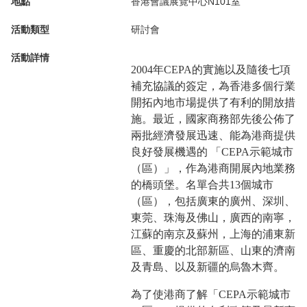
地點
香港會議展覽中心N101室
活動類型
研討會
活動詳情
2004年CEPA的實施以及隨後七項
補充協議的簽定，為香港多個行業
開拓內地市場提供了有利的開放措
施。最近，國家商務部先後公佈了
兩批經濟發展迅速、能為港商提供
良好發展機遇的 「CEPA示範城市
（區）」，作為港商開展內地業務
的橋頭堡。名單合共13個城市
（區），包括廣東的廣州、深圳、
東莞、珠海及佛山，廣西的南寧，
江蘇的南京及蘇州，上海的浦東新
區、重慶的北部新區、山東的濟南
及青島、以及新疆的烏魯木齊。
為了使港商了解「CEPA示範城市