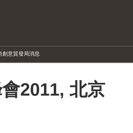
尚創意
貿發局消息
2011, 北京