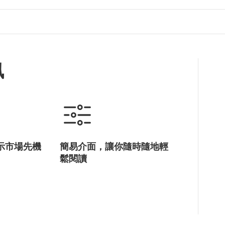
訊
示市場先機
簡易介面，讓你隨時隨地輕
鬆閱讀