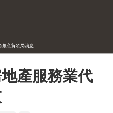
尚創意
貿發局消息
房地產服務業代
東