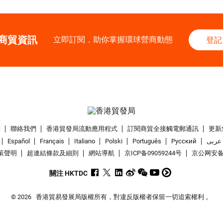
商貿資訊
立即訂閱，助你掌握環球營商動態
登記
們
聯絡我們
香港貿發局流動應用程式
訂閱商貿全接觸電郵通訊
更新
Español
Français
Italiano
Polski
Português
Pусский
عربى
策聲明
超連結條款及細則
網站導航
京ICP备09059244号
京公网安备 1
關注 HKTDC
© 2026
香港貿易發展局版權所有，對違反版權者保留一切追索權利 。