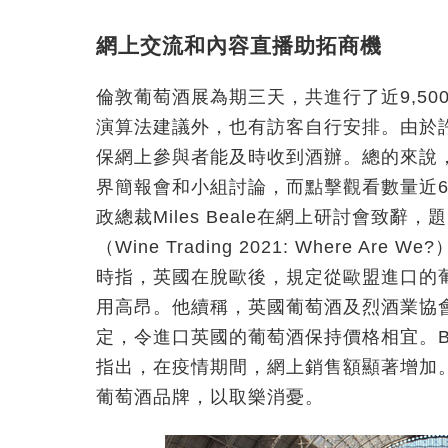
網上交流和內容直播助拓商機
倫敦葡萄酒展為期三天，共進行了近9,5
演算法建議外，也有訪客自行安排。由於
保網上參與者能及時收到酒辦。總的來說
界簡報會和小組討論，而點擊觀看數量近6,
政總裁Miles Beale在網上研討會致辭
（Wine Trading 2021: Where 
時指，英國在脫歐後，規定從歐盟進口的葡
用高昂。他續稱，英國葡萄酒及烈酒業協會
定，令進口英國的葡萄酒保持價格相宜。B
指出，在疫情期間，網上銷售額顯著增加
葡萄酒品牌，以取樂消憂。