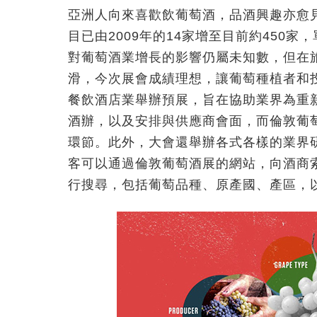
亞洲人向來喜歡飲葡萄酒，品酒興趣亦愈
目已由2009年的14家增至目前約450
對葡萄酒業增長的影響仍屬未知數，但在
滑，今次展會成績理想，讓葡萄種植者和
餐飲酒店業舉辦預展，旨在協助業界為重
酒辦，以及安排與供應商會面，而倫敦葡萄酒和
環節。此外，大會還舉辦各式各樣的業界
客可以通過倫敦葡萄酒展的網站，向酒商
行搜尋，包括葡萄品種、原產國、產區，以