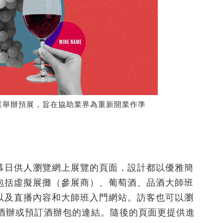
業舉辦預展，旨在協助業界為重新開業作準
幕日供人瀏覽網上展覽的頁面，設計都以優雅簡
包括虛擬展攤（參展商）、葡萄酒、品酒大師班
以及直播內容和大師班入門網站。訪客也可以瀏
取酒辦或預訂酒辦包的連結。隨後的頁面更提供進