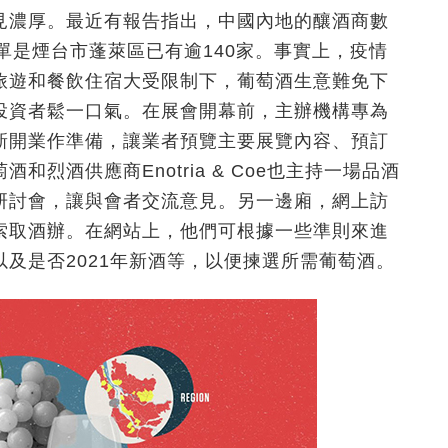
見濃厚。最近有報告指出，中國內地的釀酒商數
家，單是煙台市蓬萊區已有逾140家。事實上，疫情
旅遊和餐飲住宿大受限制下，葡萄酒生意難免下
投資者鬆一口氣。在展會開幕前，主辦機構專為
新開業作準備，讓業者預覽主要展覽內容、預訂
烈酒供應商Enotria & Coe也主持一場品酒
研討會，讓與會者交流意見。另一邊廂，網上訪
索取酒辦。在網站上，他們可根據一些準則來進
及是否2021年新酒等，以便揀選所需葡萄酒。