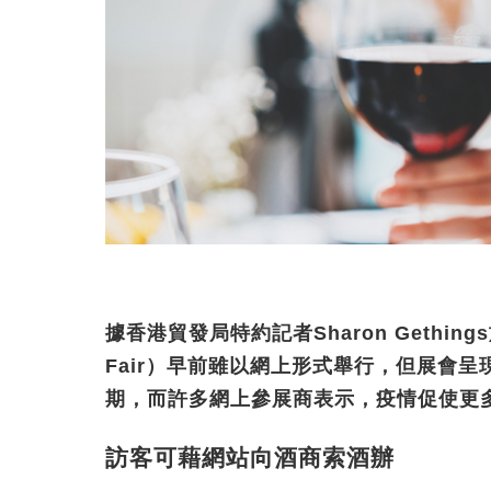
據香港貿發局特約記者Sharon Gethin
Fair）早前雖以網上形式舉行，但展會
期，而許多網上參展商表示，疫情促使更
訪客可藉網站向酒商索酒辦