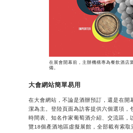
在展會開幕前，主辦機構專為餐飲酒店
備。
大會網站簡單易用
在大會網站，不論是酒辦預訂，還是在開
潔為主。登陸頁面為訪客提供六個選項，
時間表、知名作家葡萄酒介紹、交流區，
覽18個產酒地區虛擬展館，全部載有索