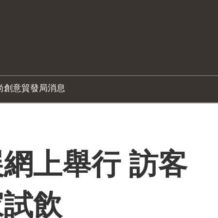
尚創意
貿發局消息
網上舉行 訪客
家試飲