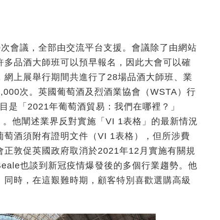
00次會議，全部由交流平台支援。會議除了由網站
許多品酒大師班可以預早報名，因此大會可以確
，網上展舉行期間共進行了28場品酒大師班、業
000次。英國葡萄酒及烈酒業協會（WSTA）行
，題目是「2021年葡萄酒貿易：我們在哪裡？」
Are We?）。他闡述業界反對實施「VI 1表格」的最新情況
萄酒須附有證明文件（VI 1表格），但所涉費
正敦促英國政府取消於2021年12月實施有關規
eale也談到新冠疫情爆發後的多個行業趨勢。他
。同時，在這艱難時期，顧客特別喜歡選購高級