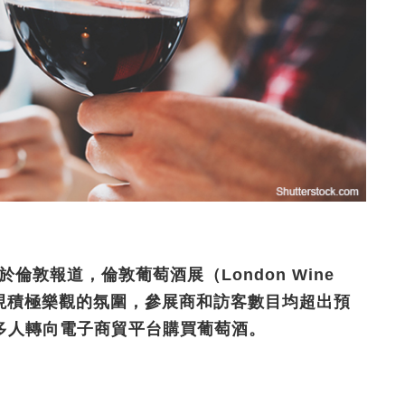
gs於倫敦報道，倫敦葡萄酒展（London Wine
呈現積極樂觀的氛圍，參展商和訪客數目均超出預
多人轉向電子商貿平台購買葡萄酒。