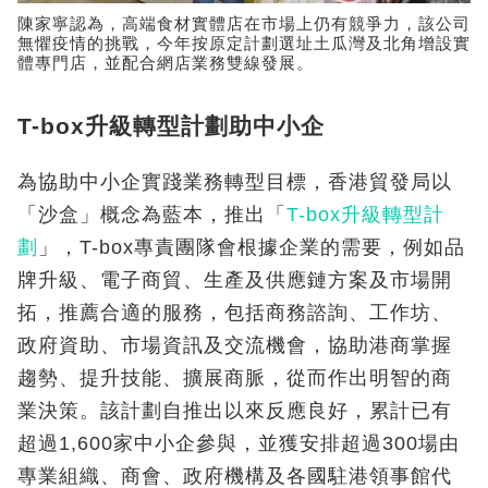
陳家寧認為，高端食材實體店在市場上仍有競爭力，該公司
無懼疫情的挑戰，今年按原定計劃選址土瓜灣及北角增設實
體專門店，並配合網店業務雙線發展。
T-box升級轉型計劃助中小企
為協助中小企實踐業務轉型目標，香港貿發局以
「沙盒」概念為藍本，推出「
T-box升級轉型計
劃
」，T-box專責團隊會根據企業的需要，例如品
牌升級、電子商貿、生產及供應鏈方案及市場開
拓，推薦合適的服務，包括商務諮詢、工作坊、
政府資助、市場資訊及交流機會，協助港商掌握
趨勢、提升技能、擴展商脈，從而作出明智的商
業決策。該計劃自推出以來反應良好，累計已有
超過1,600家中小企參與，並獲安排超過300場由
專業組織、商會、政府機構及各國駐港領事館代