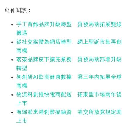
延伸閱讀：
手工首飾品牌升級轉型 貿發局助拓展雙線
機遇
從社交媒體為網店轉型 網上聖誕市集再創
商機
茗茶品牌疫下擴充業務 貿發局助部署升級
轉型
初創研AI監測健康數據 冀三年內拓展全球
商機
物流科創推快電商配送 拓東盟市場兩年後
上市
海歸派來港創業擬融資 港交所放寛規定助
上市