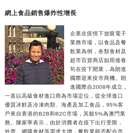
網上食品銷售爆炸性增長
企業在疫情下放眼電子
業務市場，以食品及餐
飲業為例，各類食材及
超市百貨商店如雨後春
筍在疫下開業，為朗進
國際迎來疫市商機。朗
進國際自2008年成立，
一直以高級食材進口商為市場定位，從全球進口
優質冰鮮及冷凍肉類、海產及加工食品，95%客
戶來自香港的B2B和B2C市場，其餘5%為澳門業
務。陳家寧表示，由於消費者在疫下出行受限，
外賣、網購食材等需求大增，餐飲業能否配合市