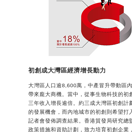
初創成大灣區經濟增長動力
大灣區人口逾8,600萬，中產冒升帶動
帶來龐大商機。當中，從事生物科技的初
三年收入增長逾倍。約三成大灣區初創計
的發展機會，而內地城市的初創則希望打
記者會發佈調查結果。香港貿發局研究總
政策措施和資助計劃，致力培育初創企業