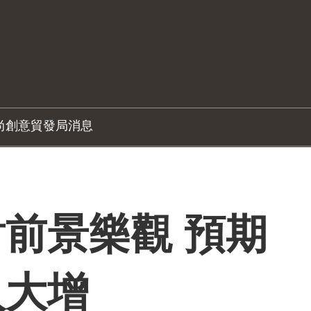
尚創意
貿發局消息
前景樂觀 預期
入大增