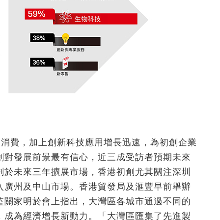
區內消費，加上創新科技應用增長迅速，為初創企業
創對發展前景最有信心，近三成受訪者預期未來
劃於未來三年擴展市場，香港初創尤其關注深圳
入廣州及中山市場。香港貿發局及滙豐早前舉辦
監關家明於會上指出，大灣區各城市通過不同的
，成為經濟增長新動力。「大灣區匯集了先進製