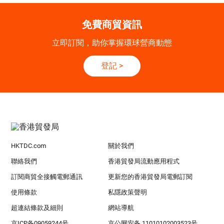
免費商貿資訊
立即訂閱，助你掌握環球營商動態
登記
>
HKTDC.com
關於我們
聯絡我們
香港貿發局流動應用程式
訂閱商貿全接觸電郵通訊
更新您的香港貿發局電郵訂閱
使用條款
私隱政策聲明
超連結條款及細則
網站導航
京ICP备09059244号
京公网安备 11010102003523号