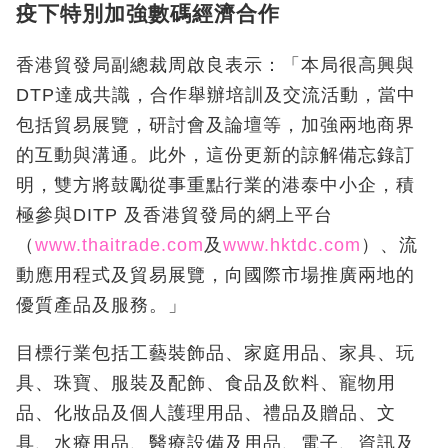
疫下特別加強數碼經濟合作
香港貿發局副總裁周啟良表示：「本局很高興與
DTP達成共識，合作舉辦培訓及交流活動，當中
包括貿易展覽，研討會及論壇等，加強兩地商界
的互動與溝通。此外，這份更新的諒解備忘錄訂
明，雙方將鼓勵從事重點行業的港泰中小企，積
極參與DITP 及香港貿發局的網上平台
（
www.thaitrade.com
及
www.hktdc.com
）、流
動應用程式及貿易展覽，向國際市場推廣兩地的
優質產品及服務。」
目標行業包括工藝裝飾品、家庭用品、家具、玩
具、珠寶、服裝及配飾、食品及飲料、寵物用
品、化妝品及個人護理用品、禮品及贈品、文
具、水療用品、醫療設備及用品、電子、資訊及