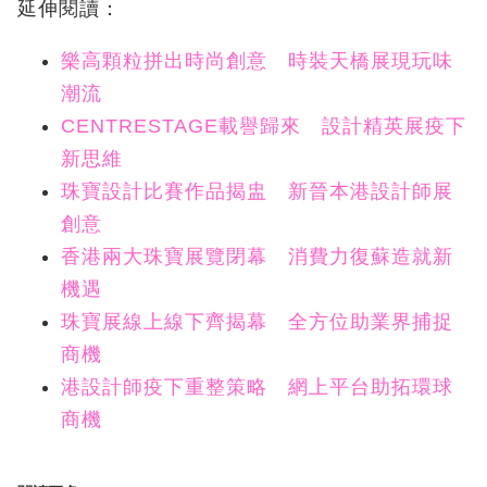
延伸閱讀：
樂高顆粒拼出時尚創意 時裝天橋展現玩味
潮流
CENTRESTAGE載譽歸來 設計精英展疫下
新思維
珠寶設計比賽作品揭盅 新晉本港設計師展
創意
香港兩大珠寶展覽閉幕 消費力復蘇造就新
機遇
珠寶展線上線下齊揭幕 全方位助業界捕捉
商機
港設計師疫下重整策略 網上平台助拓環球
商機