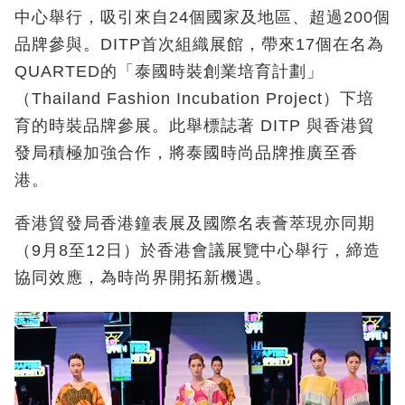
中心舉行，吸引來自24個國家及地區、超過200個
品牌參與。DITP首次組織展館，帶來17個在名為
QUARTED的「泰國時裝創業培育計劃」
（Thailand Fashion Incubation Project）下培
育的時裝品牌參展。此舉標誌著 DITP 與香港貿
發局積極加強合作，將泰國時尚品牌推廣至香
港。
香港貿發局香港鐘表展及國際名表薈萃現亦同期
（9月8至12日）於香港會議展覽中心舉行，締造
協同效應，為時尚界開拓新機遇。