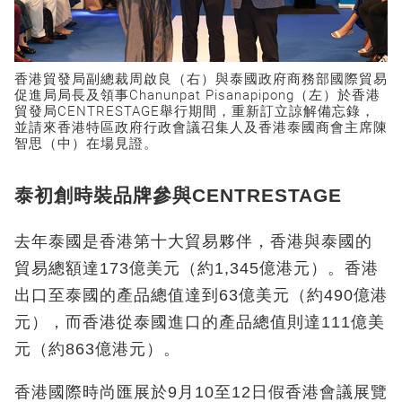
香港貿發局副總裁周啟良（右）與泰國政府商務部國際貿易
促進局局長及領事Chanunpat Pisanapipong（左）於香港
貿發局CENTRESTAGE舉行期間，重新訂立諒解備忘錄，
並請來香港特區政府行政會議召集人及香港泰國商會主席陳
智思（中）在場見證。
泰初創時裝品牌參與CENTRESTAGE
去年泰國是香港第十大貿易夥伴，香港與泰國的
貿易總額達173億美元（約1,345億港元）。香港
出口至泰國的產品總值達到63億美元（約490億港
元），而香港從泰國進口的產品總值則達111億美
元（約863億港元）。
香港國際時尚匯展於9月10至12日假香港會議展覽