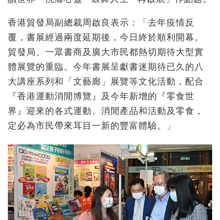
香港貿發局副總裁周啟良表示：「去年疫情反
覆，書展經過兩度延期後，今日終於順利開幕。
貿發局、一眾書商及廣大市民都熱切期待大型實
體展覽的重臨。今年書展呈獻書迷期待已久的八
大講座系列和「文藝廊」展覽等文化活動，配合
『香港運動消閒博覽』及今年新增的『零食世
界』迎來的各式運動、消閒產品和活動及零食，
定必為市民帶來耳目一新的豐富體驗。」