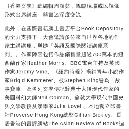
《香港文學》總編輯周潔茹，親臨現場或以視像
形式出席講座，與書迷深度交流。
此外，在國際書籍網上書店平台Book Depository
的全力支持下，大會邀請多位來自世界各地的作
家主講講座，舉辦「英語及國際閱讀講座系
列」。作家陣容包括作品銷售量超過700萬本的紐
西蘭作家Heather Morris、BBC電台主持及英國
作家Jeremy Vine、《紐約時報》暢銷青年小說作
家Brigid Kemmerer、被Stephen King譽爲「故
事寶庫」及名列文學傳記辭典十大後現代作家的
美國科幻大師Neil Gaiman、倫敦大學現代中國史
與文學教授及漢學家Julia Lovell、本地獨立印書
社Proverse Hong Kong總監Gillian Bickley、長
居香港的書評網站The Asian Review of Books編