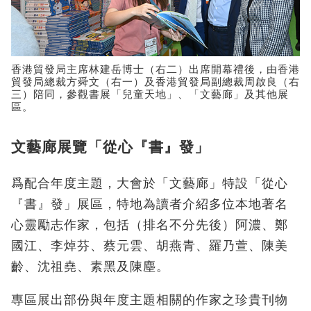
香港貿發局主席林建岳博士（右二）出席開幕禮後，由香港
貿發局總裁方舜文（右一）及香港貿發局副總裁周啟良（右
三）陪同，參觀書展「兒童天地」、「文藝廊」及其他展
區。
文藝廊展覽「從心『書』發」
爲配合年度主題，大會於「文藝廊」特設「從心
『書』發」展區，特地為讀者介紹多位本地著名
心靈勵志作家，包括（排名不分先後）阿濃、鄭
國江、李焯芬、蔡元雲、胡燕青、羅乃萱、陳美
齡、沈祖堯、素黑及陳塵。
專區展出部份與年度主題相關的作家之珍貴刊物