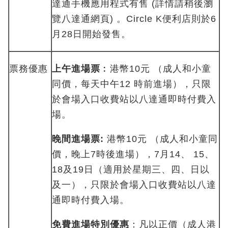
達通手機應用程式有售 (詳情請稍後瀏
覽八達通網頁) 。Circle K便利店則於6
月28日開始發售。
票務優惠
上午進場票
︰港幣10元 （成人和小童
同價，每天中午12 時前進場），只限
於會場入口收費站以八達通即時付費入
場。
晚間進場票
:
港幣10元 （成人和小童同
價，晚上7時後進場），7月14、 15、
18及19日（適用於星期三、四、日以
及一），只限於會場入口收費站以八達
通即時付費入場。
免費進場特別優惠
：凡以正價（成人港