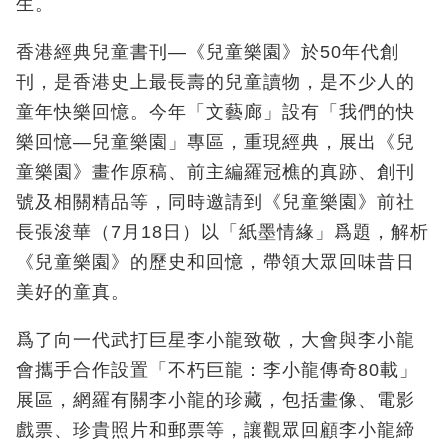
生。
香港經典兒童書刊—《兒童樂園》於50年代創
刊，是香港史上最長壽的兒童讀物，是不少人的
童年快樂回憶。今年「文藝廊」設有「我們的快
樂回憶—兒童樂園」專區，重現經典，展出《兒
童樂園》畫作原稿、前主編羅冠樵的真跡、創刊
號及相關精品等，同時邀請到《兒童樂園》前社
長張浚華（7月18日）以「紙墨情緣」爲題，解析
《兒童樂園》的歷史和回憶，帶領大眾回味昔日
美好的童真。
爲了向一代武打巨星李小龍致敬，大會與李小龍
會攜手合作設置「不朽巨龍：李小龍傳奇80載」
展區，網羅有關李小龍的珍藏，包括畫像、電影
戲票、珍貴照片和郵票等，讓觀眾回顧李小龍締