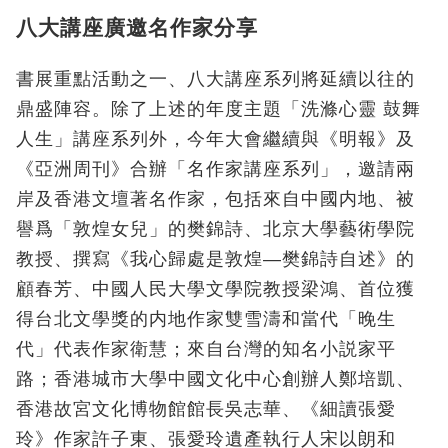
八大講座廣邀名作家分享
書展重點活動之一、八大講座系列將延續以往的
鼎盛陣容。除了上述的年度主題「洗滌心靈 鼓舞
人生」講座系列外，今年大會繼續與《明報》及
《亞洲周刊》合辦「名作家講座系列」，邀請兩
岸及香港文壇著名作家，包括來自中國内地、被
譽爲「敦煌女兒」的樊錦詩、北京大學藝術學院
教授、撰寫《我心歸處是敦煌—樊錦詩自述》的
顧春芳、中國人民大學文學院教授梁鴻、首位獲
得台北文學獎的内地作家雙雪濤和當代「晚生
代」代表作家衛慧；來自台灣的知名小説家平
路；香港城市大學中國文化中心創辦人鄭培凱、
香港故宮文化博物館館長吳志華、《細讀張愛
玲》作家許子東、張愛玲遺產執行人宋以朗和