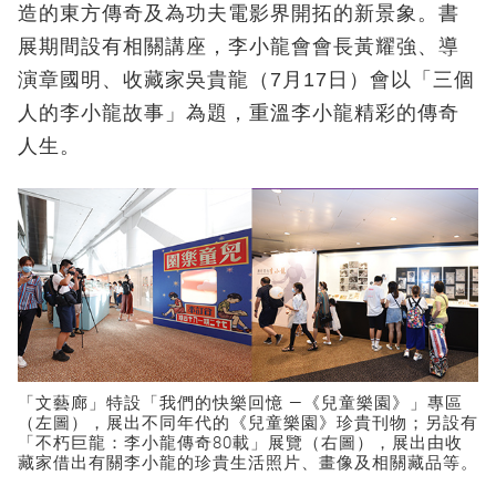
造的東方傳奇及為功夫電影界開拓的新景象。書
展期間設有相關講座，李小龍會會長黃耀強、導
演章國明、收藏家吳貴龍（7月17日）會以「三個
人的李小龍故事」為題，重溫李小龍精彩的傳奇
人生。
「文藝廊」特設「我們的快樂回憶 —《兒童樂園》」專區
（左圖），展出不同年代的《兒童樂園》珍貴刊物；另設有
「不朽巨龍：李小龍傳奇80載」展覽（右圖），展出由收
藏家借出有關李小龍的珍貴生活照片、畫像及相關藏品等。