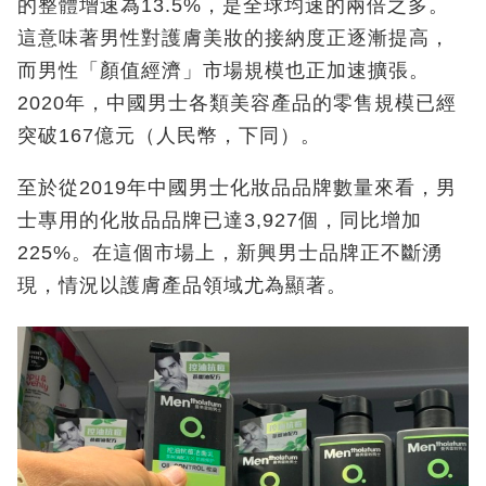
的整體增速為13.5%，是全球均速的兩倍之多。
這意味著男性對護膚美妝的接納度正逐漸提高，
而男性「顏值經濟」市場規模也正加速擴張。
2020年，中國男士各類美容產品的零售規模已經
突破167億元（人民幣，下同）。
至於從2019年中國男士化妝品品牌數量來看，男
士專用的化妝品品牌已達3,927個，同比增加
225%。在這個市場上，新興男士品牌正不斷湧
現，情況以護膚產品領域尤為顯著。