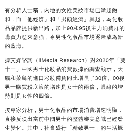
有分析人士稱，內地的女性美妝市場已漸趨飽
和，而「他經濟」和「男顏經濟」興起，為化妝
品品牌提供新出路，加上90和95後主力消費群的
購買力愈來愈強，令男性化妝品市場逐漸成為新
的藍海。
據艾媒諮詢（iiMedia Research）對2020年「雙
十一」中國男士化妝品消費數據的調查顯示，天
貓和菜鳥的進口彩妝備貨同比增長了30倍。00後
男士購買粉底液的增速是女士的兩倍，眼線的增
勢則是女性的四倍。
按專家分析，男士化妝品的市場消費增速明顯，
直接反映出當前中國男士的整體審美意識已經發
生變化。其中，社會盛行「精致男士」的生活概