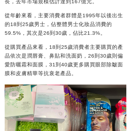
長，去年市場規模估計達到167億元。
從年齡來看，主要消費者群體是1995年以後出生
的18到25歲男士，佔整體男士化妝品消費的
59.5%，其次是26到30歲，佔比21.3%。
從購買產品來看，18到25歲消費者主要購買的產
品依次是潤唇膏、鼻貼和洗面奶，26到30歲則偏
愛防曬霜和面膜，31到40歲更多購買眼部除皺面
膜和皮膚精華等抗衰老產品。