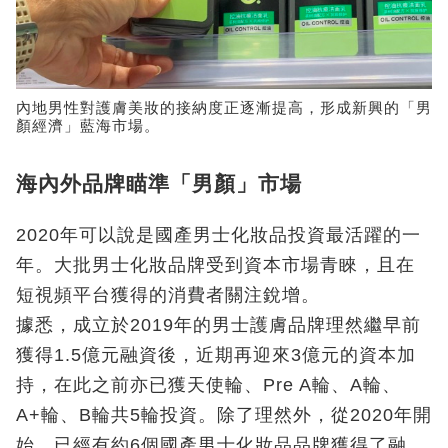
內地男性對護膚美妝的接納度正逐漸提高，形成新興的「男
顏經濟」藍海市場。
海內外品牌瞄準「男顏」市場
2020年可以說是國產男士化妝品投資最活躍的一
年。大批男士化妝品牌受到資本市場青睞，且在
短視頻平台獲得的消費者關注銳增。
據悉，成立於2019年的男士護膚品牌理然繼早前
獲得1.5億元融資後，近期再迎來3億元的資本加
持，在此之前亦已獲天使輪、Pre A輪、A輪、
A+輪、B輪共5輪投資。除了理然外，從2020年開
始，已經有約6個國產男士化妝品品牌獲得了融