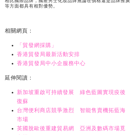
相比國際品牌，國產男士化妝品牌無論在價格還是品牌推廣
等方面都具有相對優勢。
相關網頁：
「貿發網採購」
香港貿發局最新活動安排
香港貿發局中小企服務中心
延伸閱讀：
新加坡重啟可持續發展 綠色藍圖實現疫後
復蘇
台灣便利商店競爭激烈 智能售賣機拓藍海
市場
英國脫歐後重建貿易網 亞洲及數碼市場覓