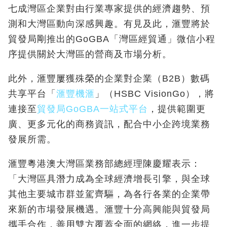
七成灣區企業對由行業專家提供的經濟趨勢、預
測和大灣區動向深感興趣。有見及此，滙豐將於
貿發局剛推出的GoGBA「灣區經貿通」微信小程
序提供關於大灣區的營商及市場分析。
此外，滙豐屢獲殊榮的企業對企業（B2B）數碼
共享平台「
滙豐機滙
」（HSBC VisionGo），將
連接至
貿發局GoGBA一站式平台
，提供範圍更
廣、更多元化的商務資訊，配合中小企跨境業務
發展所需。
滙豐粵港澳大灣區業務部總經理陳慶耀表示：
「大灣區具潛力成為全球經濟增長引擎，與全球
其他主要城市群並駕齊驅，為各行各業的企業帶
來新的市場發展機遇。滙豐十分高興能與貿發局
攜手合作，善用雙方覆蓋全面的網絡，進一步提