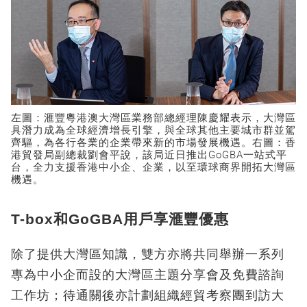
左圖：滙豐粵港澳大灣區業務部總經理陳慶耀表示，大灣區
具潛力成為全球經濟增長引擎，與全球其他主要城市群並駕
齊驅，為各行各業的企業帶來新的市場發展機遇。右圖：香
港貿發局副總裁劉會平說，該局近日推出GoGBA一站式平
台，全力支援香港中小企、企業，以至環球商界開拓大灣區
機遇。
T-box和GoGBA用戶享滙豐優惠
除了提供大灣區知識，雙方亦將共同舉辦一系列
專為中小企而設的大灣區主題分享會及免費諮詢
工作坊；待通關後亦計劃組織經貿考察團到訪大