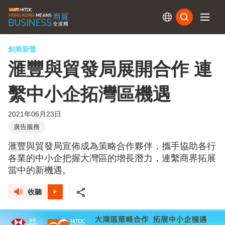
訂閱
創業新聲
滙豐與貿發局展開合作 連
繫中小企拓灣區機遇
2021年06月23日
廣告服務
滙豐與貿發局宣佈成為策略合作夥伴，攜手協助各行
各業的中小企把握大灣區的增長潛力，連繫商界拓展
當中的新機遇。
收聽