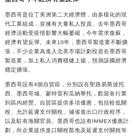
墨西哥是拉丁美洲第二大經濟體，由多樣化的現
代工業組成，並擁有大量私人投資。去年墨西哥
經濟活動受疫情影響大幅萎縮，今年需求復蘇，
經濟有望反彈。未來10年，墨西哥製造業不斷擴
張，不少企業為進入北美市場計劃投資在墨西哥
製造業，加上私人消費穩健上揚，預測該國經濟
穩定擴張。
墨西哥設有4個自貿區，分別設在聖路易斯波托
西、墨西哥城、蒙特雷和瓜納華托，歡迎各行業
到區內經營。自貿區提供多項優惠，包括較低關
稅、允許延遲支付關稅、減省進出口行政程序，
以及駐有海關官員。墨西哥也設有IMMEX優惠計
劃，向企業提供進口關稅豁免及延遲支付關稅等