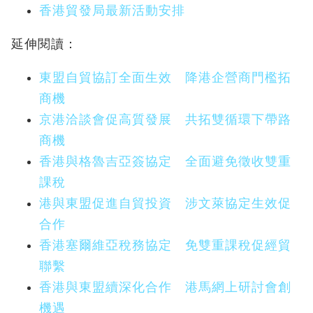
香港貿發局最新活動安排
延伸閱讀：
東盟自貿協訂全面生效 降港企營商門檻拓
商機
京港洽談會促高質發展 共拓雙循環下帶路
商機
香港與格魯吉亞簽協定 全面避免徵收雙重
課稅
港與東盟促進自貿投資 涉文萊協定生效促
合作
香港塞爾維亞稅務協定 免雙重課稅促經貿
聯繫
香港與東盟續深化合作 港馬網上研討會創
機遇