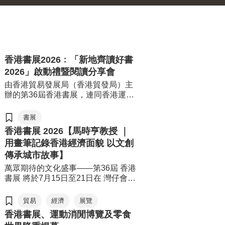
香港書展2026﹕「新地齊讀好書
2026」啟動禮暨閱讀分享會
由香港貿易發展局（香港貿發局）主
辦的第36屆香港書展，連同香港運動
消閒博覽及零食世界，將於7月15日至
21日（星期三至星期二）於香港會議
書展
展覽中心舉行。今年三項展覽合共匯
香港書展 2026【馬時亨教授 ｜
聚超過770家展商，來自約30個國家
用畫筆記錄香港經濟面貌 以文創
及地區，為入場人士帶來集閱讀、運
傳承城市故事】
動與消閒於一體的盛夏旅程。
萬眾期待的文化盛事——第36屆 香港
書展 將於7月15日至21日在 灣仔會展
舉行。本屆書展以「文創傳承·旅悅人
生」為年度主題，帶領讀者從香港出
貿易
經濟
展覽
發，探索世界各地的歷史、文化與生
香港書展、運動消閒博覽及零食
活風貌。