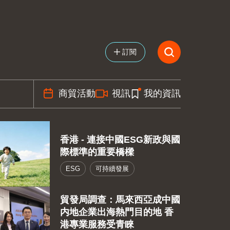
訂閱
商貿活動
視訊
我的資訊
香港 - 連接中國ESG新政與國
際標準的重要橋樑
ESG
可持續發展
貿發局調查：馬來西亞成中國
内地企業出海熱門目的地 香
港專業服務受青睞