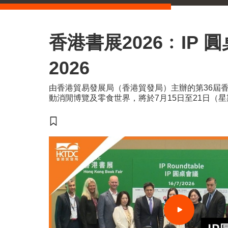
香港書展2026﹕IP 
2026
由香港貿易發展局（香港貿發局）主辦的第36屆
動消閒博覽及零食世界，將於7月15日至21日（
會議展覽中心舉行。今年三項展覽合共匯聚超過77
國家及地區，為入場人士帶來集閱讀、運動與消閒