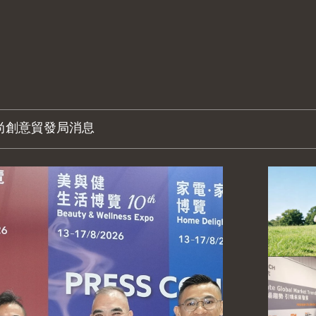
尚創意
貿發局消息