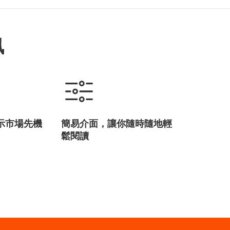
訊
示市場先機
簡易介面，讓你隨時隨地輕
鬆閱讀