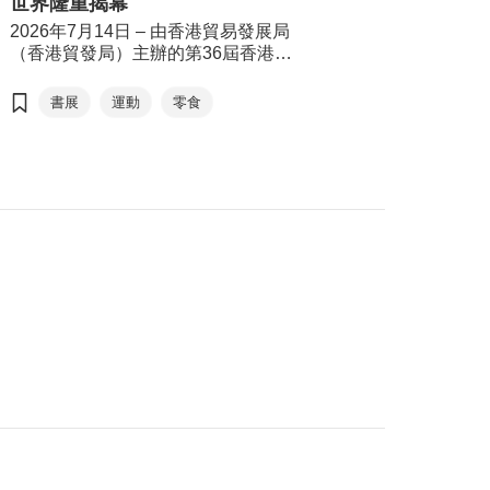
世界隆重揭幕
適逢 貿發局60周年 ，主席 馬時亨教
2026年7月14日 – 由香港貿易發展局
授 今年特別聯同本地藝術家
（香港貿發局）主辦的第36屆香港書
@messydesks 及過百位中、小學
展，連同香港運動消閒博覽及零食世
生，攜手用畫筆記錄香港經濟面貌。
界，將於今天7月15日至21日（星期
書展
運動
零食
歡迎觀看宣傳短片，率先感受本屆書
三至星期二）於香港會議展覽中心舉
展的精彩內容。
行。今年三項展覽合共匯聚超過770家
展商，來自約30個國家及地區，為入
場人士帶來集閱讀、運動與消閒於一
體的盛夏旅程。展覽首日（7月15日）
上午11時將舉行開幕典禮，由香港特
別行政區政府署理政務司司長卓永興
擔任主禮嘉賓及致開幕辭，香港貿易
發展局主席馬時亨教授致歡迎辭。
今年書展以「從香港閱讀世界：文創
傳承．旅悅人生」為年度主題，鼓勵
公眾閱讀，特別是與文化、旅遊及文
創相關的作品，以文字漫遊世界，拓
闊視野。焦點展區「世界文藝廊」以
「揭開文學心度遊」為主題，以「本
地眼」和「世界眼」雙重視角貫穿四