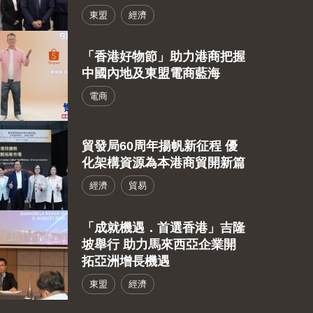
東盟
經濟
「香港好物節」助力港商把握
中國內地及東盟電商藍海
電商
貿發局60周年揚帆新征程 優
化架構資源為本港商貿開新篇
經濟
貿易
「成就機遇．首選香港」吉隆
坡舉行 助力馬來西亞企業開
拓亞洲增長機遇
東盟
經濟