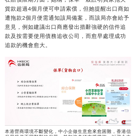
貨款超過4個月便可申請索償，但她提醒出口商如
遭拖款2個月便需通知該局備案，而該局亦會給予
意見，例如建議出口商應發出措辭強硬的信件追
款及按需要使用債務追收公司，而愈早處理成功
追款的機會愈大。
本港營商環境不斷變化，中小企做生意愈來愈困難，香港信