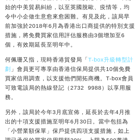
始的中美貿易糾紛，以至英國脫歐、疫情等，均
令中小企做生意愈來愈困難。有見及此，該局早
前加強於2018年6月為香港出口商提供的特別支援
措施，將免費買家信用評估服務由3個增加至6
個，有效期延長至明年中。
何佩珊又指，現時香港貿發局「
T-box升級轉型計
劃
」會員更可專享由香港信保局提供共10個免費
買家信用調查，以支援他們開拓商機。T-box會員
可致電該局的熱線登記（2732 9988）以享用服
務。
另外，該局於今年3月底宣佈，延長於去年4月推
出的十項支援措施至明年6月30日。當中包括為
「小營業額保單」保戶提供四項支援措施，如上