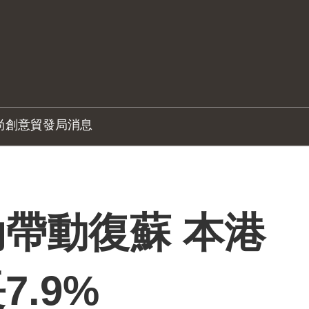
尚創意
貿發局消息
帶動復蘇 本港
.9%