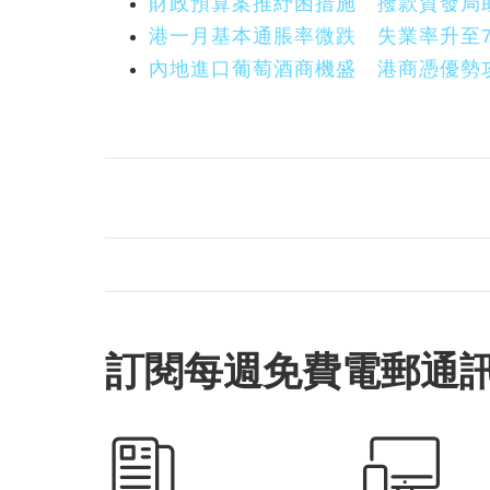
財政預算案推紓困措施 撥款貿發局
港一月基本通脹率微跌 失業率升至
內地進口葡萄酒商機盛 港商憑優勢
訂閱每週免費電郵通