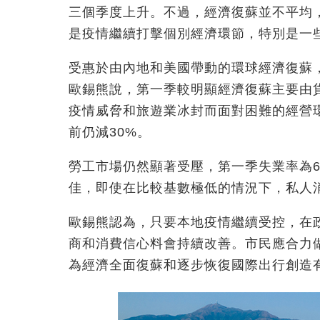
三個季度上升。不過，經濟復蘇並不平均
是疫情繼續打擊個別經濟環節，特別是一
受惠於由內地和美國帶動的環球經濟復蘇，
歐錫熊說，第一季較明顯經濟復蘇主要由
疫情威脅和旅遊業冰封而面對困難的經營
前仍減30%。
勞工市場仍然顯著受壓，第一季失業率為6
佳，即使在比較基數極低的情況下，私人消
歐錫熊認為，只要本地疫情繼續受控，在
商和消費信心料會持續改善。市民應合力
為經濟全面復蘇和逐步恢復國際出行創造