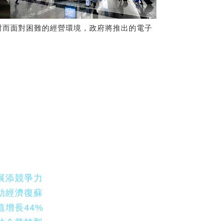
封而面對困難的經營環境，政府將推出的電子
展添競爭力
助經濟復蘇
增長44%