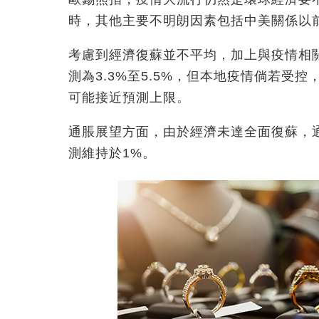
時，其他主要不明朗因素包括中美關係以
考慮到經濟復蘇並不平均，加上與疫情相
測為3.3%至5.5%，但本地疫情倘若受
可能接近預測上限。
通脹展望方面，由於經濟未達全面復蘇，
測維持於1%。