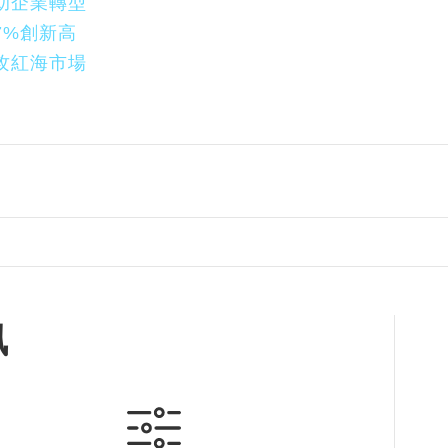
助企業轉型
7%創新高
攻紅海市場
訊