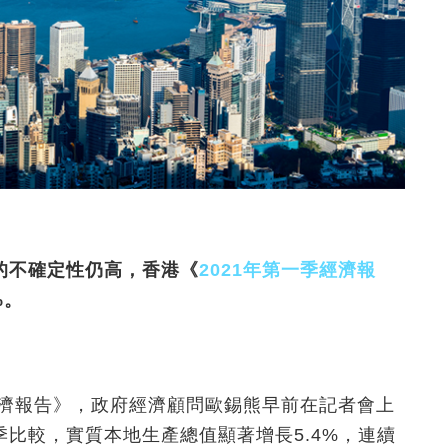
的不確定性仍高，香港《
2021年第一季經濟報
%。
經濟報告》，政府經濟顧問歐錫熊早前在記者會上
比較，實質本地生產總值顯著增長5.4%，連續