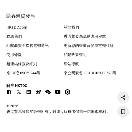
HKTDC.com
關於我們
聯絡我們
香港貿發局流動應用程式
訂閱商貿全接觸電郵通訊
更新您的香港貿發局電郵訂閱
使用條款
私隱政策聲明
超連結條款及細則
網站導航
京ICP备09059244号
京公网安备 11010102003523号
關注 HKTDC
© 2026
香港貿易發展局版權所有，對違反版權者保留一切追索權利 。