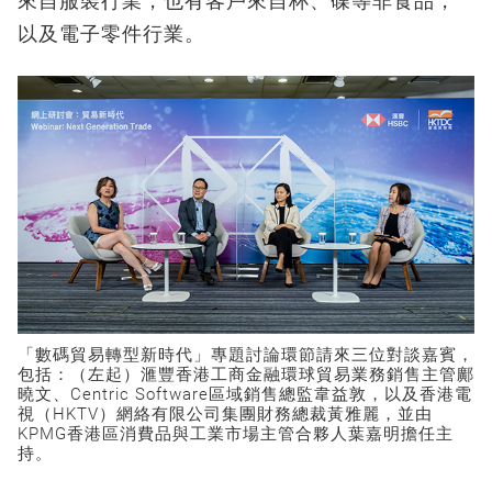
來自服裝行業，也有客戶來自杯、碟等非食品，
以及電子零件行業。
「數碼貿易轉型新時代」專題討論環節請來三位對談嘉賓，
包括：（左起）滙豐香港工商金融環球貿易業務銷售主管鄺
曉文、Centric Software區域銷售總監韋益敦，以及香港電
視（HKTV）網絡有限公司集團財務總裁黃雅麗，並由
KPMG香港區消費品與工業市場主管合夥人葉嘉明擔任主
持。