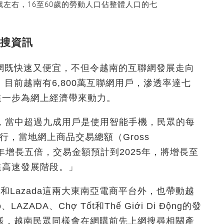
歲左右，16至60歲的勞動人口佔整體人口的七
搜資訊
網既快速又便宜，不但令越南的互聯網發展走向
目前越南有6,800萬互聯網用戶，滲透率達七
進一步為網上經濟帶來動力。
戶，當中超過九成用戶是使用智能手機，民眾的每
行，當地網上商品交易總額（Gross
於過去五年增長五倍，交易金額預計到2025年，將增長至
進高速發展階段。」
e和Lazada這兩大東南亞電商平台外，也帶動越
ZADA、Chợ Tốt和Thế Giới Di Động的發
樣，越南民眾同樣會在網購前先上網搜尋相關產