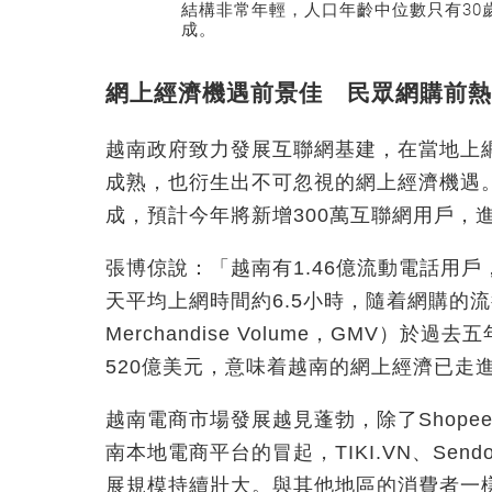
結構非常年輕，人口年齡中位數只有30
成。
網上經濟機遇前景佳 民眾網購前熱
越南政府致力發展互聯網基建，在當地上
成熟，也衍生出不可忽視的網上經濟機遇。
成，預計今年將新增300萬互聯網用戶，
張博倞說：「越南有1.46億流動電話用
天平均上網時間約6.5小時，隨着網購的流
Merchandise Volume，GMV）
520億美元，意味着越南的網上經濟已走
越南電商市場發展越見蓬勃，除了Shope
南本地電商平台的冒起，TIKI.VN、Sendo、LA
展規模持續壯大。與其他地區的消費者一