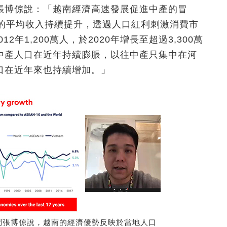
張博倞說：「越南經濟高速發展促進中產的冒
眾的平均收入持續提升，透過人口紅利刺激消費市
2年1,200萬人，於2020年增長至超過3,300萬
中產人口在近年持續膨脹，以往中產只集中在河
口在近年來也持續增加。」
問張博倞說，越南的經濟優勢反映於當地人口