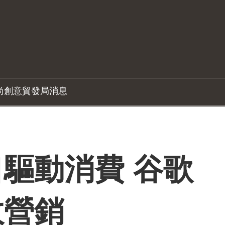
尚創意
貿發局消息
驅動消費 谷歌
效營銷