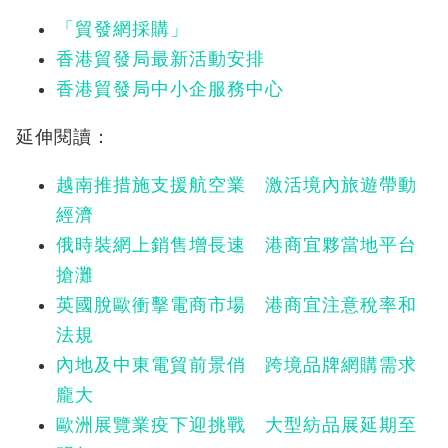
「貿發網採購」
香港貿發局最新活動安排
香港貿發局中小企服務中心
延伸閱讀：
越南推措施支援航空業 激活境內旅遊帶動
經濟
俄時裝網上銷售增長速 港商宜夥當地平台
搶灘
英國脫歐衝擊電商市場 港商宜注意稅率和
法規
內地及中東電貿前景俏 跨境品牌網購需求
龐大
歐洲展覽業疫下迎挑戰 大型紡品展延期至