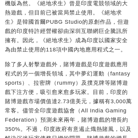
機版為然。《絕地求生》曾是印度電競領域的大
熱遊戲，但目前已被當局禁止使用。《絕地求
生》是韓國首爾PUBG Studio的原創作品，但遊
戲的印度特許經營權卻由深圳互聯網巨企騰訊所
擁有。因此，《絕地求生》成為印度以國家安全
為由禁止使用的118項中國內地應用程式之一。
除了多人射擊遊戲外，賭博遊戲是印度遊戲應用
程式的另一個增長領域，其中夢幻運動（fantasy
sports）、拉密牌（rummy）及撲克牌等賭博遊
戲下注方便，吸引愈來愈多玩家。目前，印度的
賭博遊戲市場價值達2.73億美元，據稱有3,000萬
常客。儘管全印度遊戲協會（All India Gaming
Federation）預測未來兩年，賭博遊戲的增長約
350%。不過，印度政府有意遏止熾熱賭風，以及