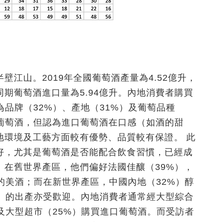
江山。2019年全國葡萄酒產量為4.52億升，
期葡萄酒進口量為5.94億升。內地消費者購買
為品牌（32%）、產地（31%）及葡萄品種
口葡萄酒，但認為進口葡萄酒在口感（如酒的甜
地環境及工藝方面較有優勢、品質較有保證。 此
好，尤其是葡萄酒是否能配合飲食習慣，已經成
。在舊世界產區，他們偏好法國佳釀（39%），
）的美酒；而在新世界產區，中國內地（32%）醇
%）的出產亦受歡迎。內地消費者通常經大型綜合
）及大型超市（25%）購買進口葡萄酒。而受訪者