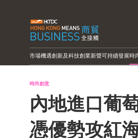
市場機遇
創新及科技
創業新聲
可持續發展
時
時尚創意
內地進口葡萄
憑優勢攻紅