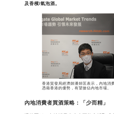
及香檳/氣泡酒。
香港貿發局經濟師潘焯匡表示，內地消
憑藉香港的優勢，有望搶佔內地市場。
內地消費者買酒策略：「少而精」