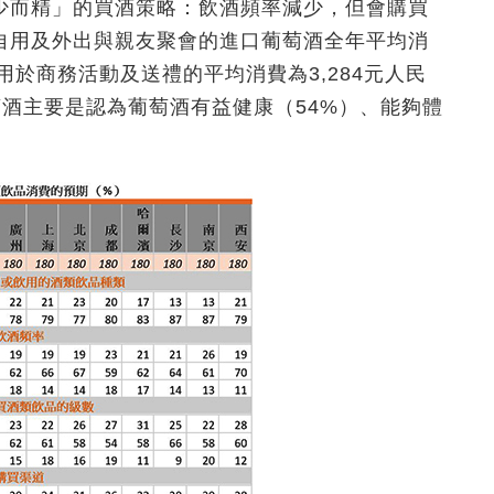
少而精」的買酒策略：飲酒頻率減少，但會購買
自用及外出與親友聚會的進口葡萄酒全年平均消
，而用於商務活動及送禮的平均消費為3,284元人民
萄酒主要是認為葡萄酒有益健康（54%）、能夠體
。