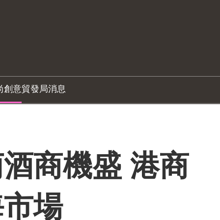
尚創意
貿發局消息
酒商機盛 港商
海市場