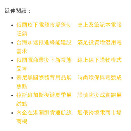
延伸閱讀：
俄國疫下電競市場蓬勃 桌上及筆記本電腦
旺銷
台灣加速推進綠能建設 滿足投資增溫用電
需求
俄國電商業疫下新常態 線上線下購物模式
受捧
慕尼黑國際體育用品展 時尚環保與電競成
焦點
拉斯維加斯復辦夏季展 謹慎防疫成實體展
試點
內企在港開辦貨運航線 迎俄跨境電商市場
商機