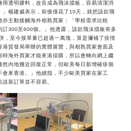
轉用透明膠料，改良成為飛沫擋板，容易清潔消
。」楊建威表示，前後僅花了10天，就把該款飛
他亦主動接觸海外相熟買家：「學校需求比較
訂300至600個。」他透露，該款飛沫擋板有多
合併，至今接單量已超過一萬塊，算是彌補了疫情
香港貿發局舉辦的實體展覽，與相熟買家會面及
何時海外買家才能來港採購，所以會轉向網上繼
雖然內地幾近回復正常，但歐美每日新增確疹個
不會來香港。」他續指，不少歐美買家在家工
洽談新訂單並不容易。