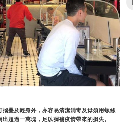
可摺疊及輕身外，亦容易清潔消毒及毋須用螺絲
銷出超過一萬塊，足以彌補疫情帶來的損失。