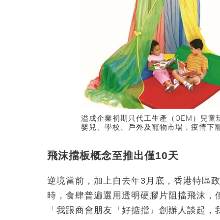
溢成企業初期只代工生產（OEM）兒童
嬰兒、學校、戶外及寵物市場，疫情下
飛沫擋板概念至推出僅10天
逆境當前，加上自去年3月底，香港特區
時，食肆普遍選用透明硬膠片阻擋飛沫，
「我跟商會朋友『好掂擋』創辦人談起，