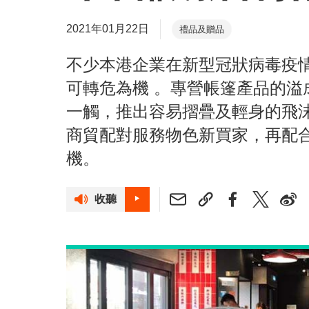
2021年01月22日
禮品及贈品
不少本港企業在新型冠狀病毒疫
可轉危為機 。專營帳篷產品的溢
一觸，推出容易摺疊及輕身的飛
商貿配對服務物色新買家，再配
機。
收聽