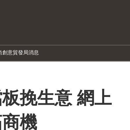
尚創意
貿發局消息
板挽生意 網上
拓商機