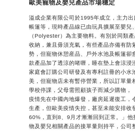
歐美寵物及嬰兒產品市場穩定
溢成企業有限公司於1995年成立，主力
帳篷等，現時產品線已由玩具擴展至嬰兒
（Polyester）為主要物料。有別於
收納，兼且毋須充氣，有些產品亦備有防
勢，但寵物休憩産品、戶外水池及帳篷卻
款產品加了透涼的啫喱，睡在墊上會涼浸
家庭會訂購公司研發及有專利註冊的小水
美，但寵物店未有暫停營業，所以訂單量
學校停課，父母需照顧孩子而減少購物，
疫情先在中國內地爆發，廠房延遲復工，
生產，但歐美疫情失控，甚至未能安排收發
60%，直到8、9月才漸漸回到正常。」
物及嬰兒相關產品的接單量則持平，公司整