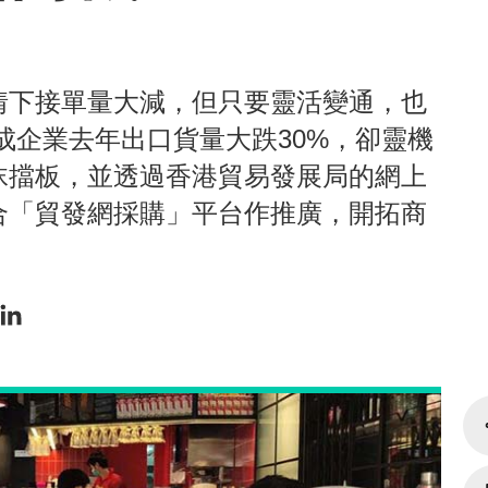
情下接單量大減，但只要靈活變通，也
成企業去年出口貨量大跌30%，卻靈機
沫擋板，並透過香港貿易發展局的網上
合「貿發網採購」平台作推廣，開拓商