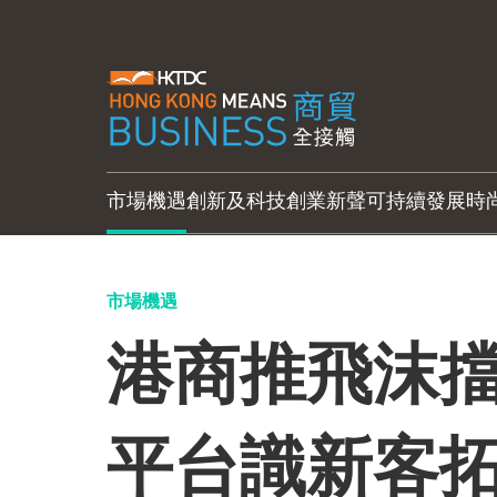
市場機遇
創新及科技
創業新聲
可持續發展
時
市場機遇
港商推飛沫擋
平台識新客