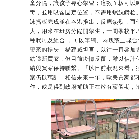
童分隔，讓孩子專心學習；這款面板可以
毒，並用吸盆固定位置，不需用螺絲鑽枱
沫擋板完成並在本港推出，反應熱烈，而
大，用來在班房分隔開學生，一間學校平均
種呎吋及組合 ，可以單獨、兩塊或三塊
帶來的損失。楊建威坦言，以往一直參加
結識新買家，但目前疫情反覆，難以估計
續與買家保持聯繋。「以目前狀況來看，
案仍以萬計，相信未來一年，歐美買家都
作，或是得到政府補助正在放有薪假期，