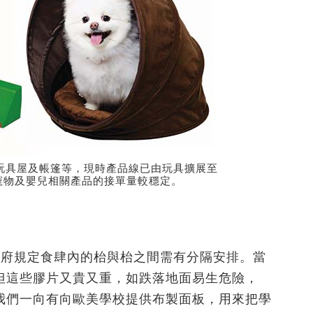
玩具屋及帳篷等，現時產品線已由玩具擴展至
寵物及嬰兒相關產品的接單量較穩定。
政府規定食肆內的枱與枱之間需有分隔安排。當
但這些膠片又貴又重，如跌落地面易生危險，
我們一向有向歐美學校提供布製面板，用來把學