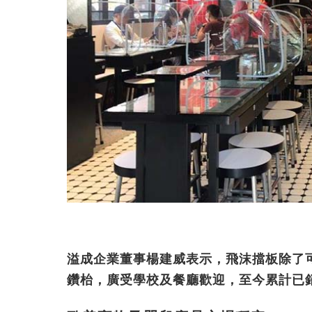
溢成企業董事楊建威表示，飛沫擋板除了
鑽枱，廣受學校及餐廳歡迎，至今累計已