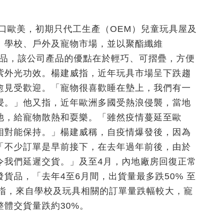
出口歐美，初期只代工生產（OEM）兒童玩具屋及
、學校、戶外及寵物市場，並以聚酯纖維
同類產品，該公司產品的優點在於輕巧、可摺疊，方便
紫外光功效。楊建威指，近年玩具市場呈下跌趨
愈見受歡迎。「寵物很喜歡睡在墊上，我們有一
浸。」他又指，近年歐洲多國受熱浪侵襲，當地
池，給寵物散熱和耍樂。「雖然疫情蔓延至歐
相對能保持。」楊建威稱，自疫情爆發後，因為
「不少訂單是早前接下，在去年過年前後，由於
令我們延遲交貨。」及至4月，內地廠房回復正常
貨品，「去年4至6月間，出貨量最多跌50% 至
他指，來自學校及玩具相關的訂單量跌幅較大，寵
體交貨量跌約30%。