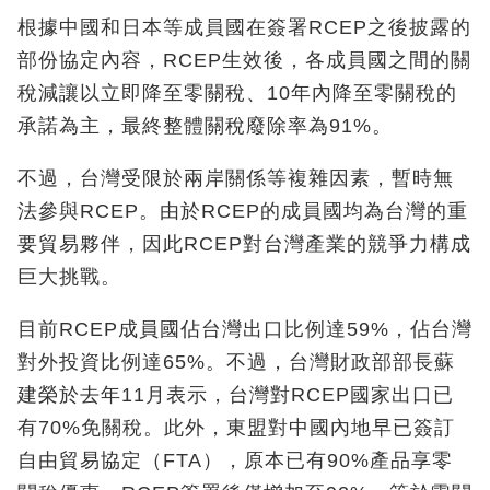
根據中國和日本等成員國在簽署RCEP之後披露的
部份協定內容，RCEP生效後，各成員國之間的關
稅減讓以立即降至零關稅、10年內降至零關稅的
承諾為主，最終整體關稅廢除率為91%。
不過，台灣受限於兩岸關係等複雜因素，暫時無
法參與RCEP。由於RCEP的成員國均為台灣的重
要貿易夥伴，因此RCEP對台灣產業的競爭力構成
巨大挑戰。
目前RCEP成員國佔台灣出口比例達59%，佔台灣
對外投資比例達65%。不過，台灣財政部部長蘇
建榮於去年11月表示，台灣對RCEP國家出口已
有70%免關稅。此外，東盟對中國內地早已簽訂
自由貿易協定（FTA），原本已有90%產品享零