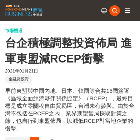
訂閱
市場機遇
台企積極調整投資佈局 進
軍東盟減RCEP衝擊
2021年01月21日
金融及投資
早前東盟與中國內地、日本、韓國等合共15國簽署
《區域全面經濟夥伴關係協定》（RCEP），最終目
標是成立零關稅自由貿易區，台灣未有參與。由於台
灣不包括在RCEP之內，業界期望當局採取對策之
餘，也自行到東盟佈局，以減低RCEP對當地企業的
衝擊。