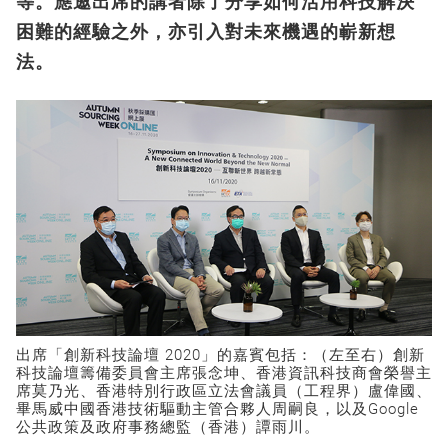
等。應邀出席的講者除了分享如何活用科技解決
困難的經驗之外，亦引入對未來機遇的嶄新想
法。
出席「創新科技論壇 2020」的嘉賓包括：（左至右）創新
科技論壇籌備委員會主席張念坤、香港資訊科技商會榮譽主
席莫乃光、香港特別行政區立法會議員（工程界）盧偉國、
畢馬威中國香港技術驅動主管合夥人周嗣良，以及Google
公共政策及政府事務總監（香港）譚雨川。