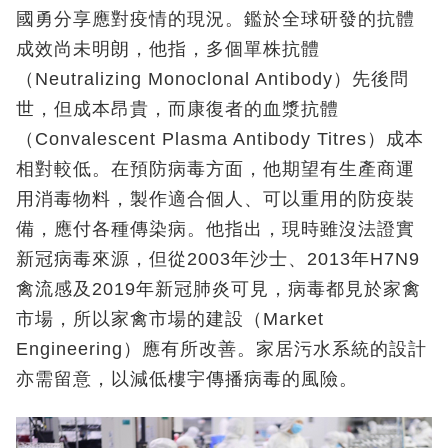
國勇分享應對疫情的現況。鑑於全球研發的抗體
成效尚未明朗，他指，多個單株抗體
（Neutralizing Monoclonal Antibody）先後問
世，但成本昂貴，而康復者的血漿抗體
（Convalescent Plasma Antibody Titres）成本
相對較低。在預防病毒方面，他期望有生產商運
用消毒物料，製作適合個人、可以重用的防疫裝
備，應付各種傳染病。他指出，現時雖沒法證實
新冠病毒來源，但從2003年沙士、2013年H7N9
禽流感及2019年新冠肺炎可見，病毒都見於家禽
市場，所以家禽市場的建設（Market
Engineering）應有所改善。家居污水系統的設計
亦需留意，以減低樓宇傳播病毒的風險。