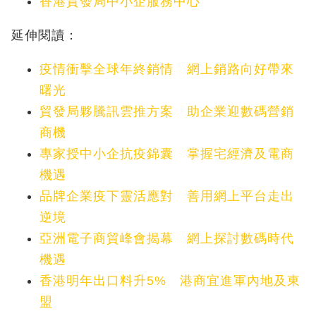
香港貿發局中小企服務中心
延伸閱讀：
疫情衝擊全球年終銷情 網上銷路向好帶來
曙光
貿發局夥騰訊雲推方案 助企業迎數碼營銷
商機
專家授中小企抗疫錦囊 掌握宅經濟及電商
機遇
品牌企業疫下靈活應對 善用網上平台走出
逆境
亞洲電子商貿峰會揭幕 網上探討數碼時代
機遇
香港明年出口料升5% 港商宜進軍內地及東
盟