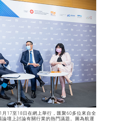
月17至18日在網上舉行，匯聚60多位來自全
場論壇上討論有關行業的熱門議題。圖為航運