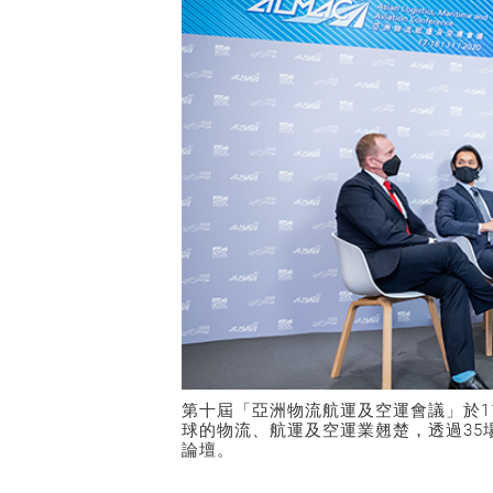
第十屆「亞洲物流航運及空運會議」於11
球的物流、航運及空運業翹楚，透過35
論壇。