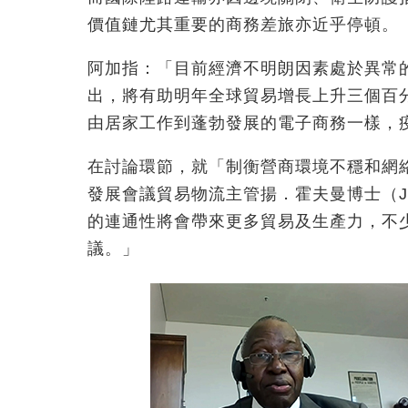
價值鏈尤其重要的商務差旅亦近乎停頓。
阿加指：「目前經濟不明朗因素處於異常
出，將有助明年全球貿易增長上升三個百
由居家工作到蓬勃發展的電子商務一樣，
在討論環節，就「制衡營商環境不穩和網
發展會議貿易物流主管揚．霍夫曼博士（Jan
的連通性將會帶來更多貿易及生產力，不
議。」