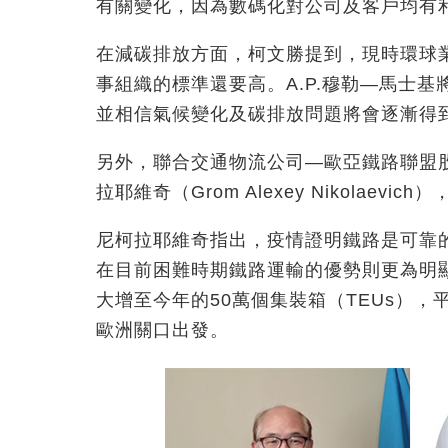
有關變化，因為數碼化對公司及客戶均有
在減碳排放方面，柯文勝提到，現時環球
事組織的標準還要高。A.P.穆勒—馬士
並相信氣候變化及碳排放問題將會逐漸得
另外，聯合交通物流公司—歐亞鐵路聯盟
拉耶維奇（Grom Alexey Nikola
尼柯拉耶維奇指出，疫情證明鐵路是可靠
在目前困難時期鐵路運輸的優勢則更為明
大增至今年的50萬個集裝箱（TEUs），
歐洲關口出發。