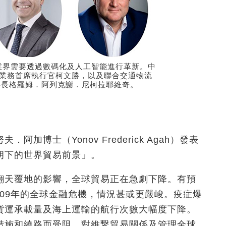
業界需要透過數碼化及人工智能進行革新。中
物流業務首席執行官柯文勝，以及聯合交通物流
事長格羅姆．阿列克謝．尼柯拉耶維奇。
博士（Yonov Frederick Agah）發表
朗下的世界貿易前景」。
翻天覆地的影響，全球貿易正在急劇下降。有預
009年的全球金融危機，情況甚或更嚴峻。疫症爆
貨運承載量及海上運輸的航行次數大幅度下降。
措施和繞路而受阻，對維繋貿易關係及管理全球