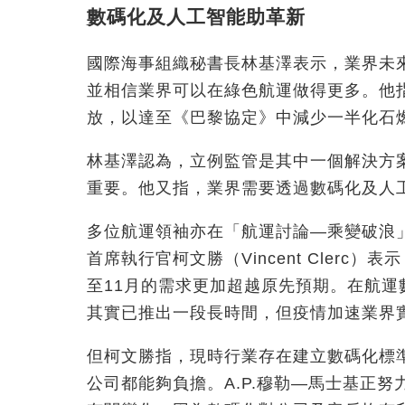
數碼化及人工智能助革新
國際海事組織秘書長林基澤表示，業界未
並相信業界可以在綠色航運做得更多。他
放，以達至《巴黎協定》中減少一半化石
林基澤認為，立例監管是其中一個解決方
重要。他又指，業界需要透過數碼化及人
多位航運領袖亦在「航運討論—乘變破浪」
首席執行官柯文勝（Vincent Clerc
至11月的需求更加超越原先預期。在航
其實已推出一段長時間，但疫情加速業界
但柯文勝指，現時行業存在建立數碼化標
公司都能夠負擔。A.P.穆勒—馬士基正