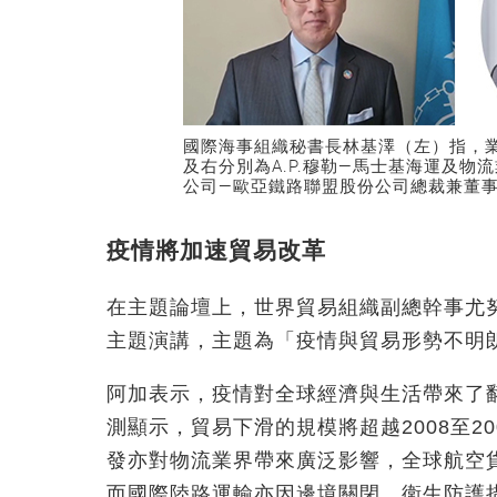
國際海事組織秘書長林基澤（左）指，
及右分別為A.P.穆勒—馬士基海運及
公司—歐亞鐵路聯盟股份公司總裁兼董
疫情將加速貿易改革
在主題論壇上，世界貿易組織副總幹事尤努夫．阿加
主題演講，主題為「疫情與貿易形勢不明
阿加表示，疫情對全球經濟與生活帶來了
測顯示，貿易下滑的規模將超越2008至2
發亦對物流業界帶來廣泛影響，全球航空
而國際陸路運輸亦因邊境關閉、衛生防護