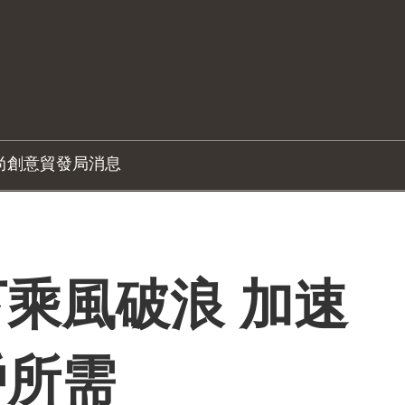
尚創意
貿發局消息
乘風破浪 加速
戶所需