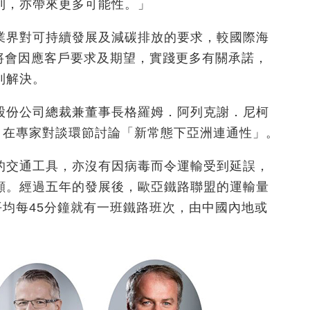
利，亦帶來更多可能性。」
業界對可持續發展及減碳排放的要求，較國際海
基將會因應客戶要求及期望，實踐更多有關承諾，
到解決。
股份公司總裁兼董事長格羅姆．阿列克謝．尼柯
evich），在專家對談環節討論「新常態下亞洲連通性」。
的交通工具，亦沒有因病毒而令運輸受到延誤，
顯。經過五年的發展後，歐亞鐵路聯盟的運輸量
平均每45分鐘就有一班鐵路班次，由中國內地或