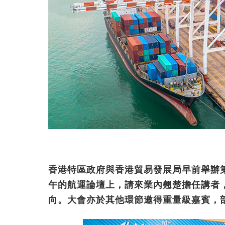
香港特區政府與香港貿易發展局早前舉辦
午的航運論壇上，請來業內翹楚擔任講者
向。大會亦於其他環節邀得重量級嘉賓，