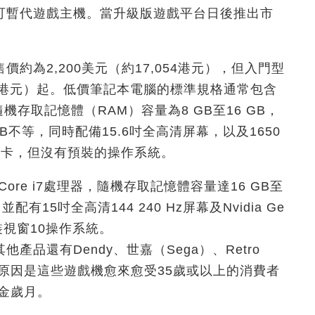
可暫代遊戲主機。當升級版遊戲平台日後推出市
約為2,200美元（約17,054港元），但入門型
752港元）起。低價筆記本電腦的標準規格通常包含
等處理器，隨機存取記憶體（RAM）容量為8 GB至16 GB，
 GB不等，同時配備15.6吋全高清屏幕，以及1650
Force顯示卡，但沒有預裝的操作系統。
Core i7處理器，隨機存取記憶體容量達16 GB至
配有15吋全高清144 240 Hz屏幕及Nvidia Ge
會預裝視窗10操作系統。
品還有Dendy、世嘉（Sega）、Retro
遊戲機。原因是這些遊戲機愈來愈受35歲或以上的消費者
黃金歲月。