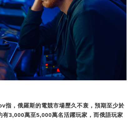
rlov指，俄羅斯的電競市場歷久不衰，預期至少於
3,000萬至5,000萬名活躍玩家，而俄語玩家