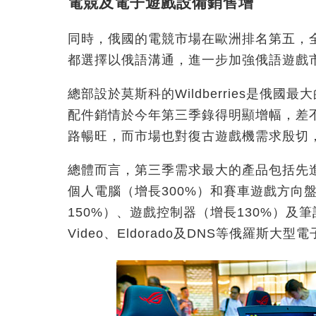
電競及電子遊戲設備銷售增
同時，俄國的電競市場在歐洲排名第五，
都選擇以俄語溝通，進一步加強俄語遊戲
總部設於莫斯科的Wildberries是俄
配件銷情於今年第三季錄得明顯增幅，差
路暢旺，而市場也對復古遊戲機需求殷切
總體而言，第三季需求最大的產品包括先進
個人電腦（增長300%）和賽車遊戲方向
150%）、遊戲控制器（增長130%）及
Video、Eldorado及DNS等俄羅斯