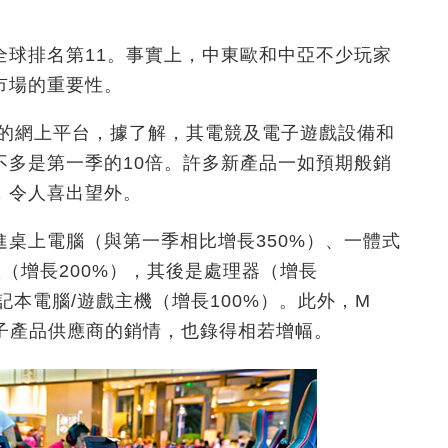
全球排名第11。事實上，中東歐和中亞不少玩家
市場的重要性。
國最大的網上平台，據了解，其電競及電子遊戲設備和
不多是第一季的10倍。許多新產品一如預期般銷
，令人喜出望外。
桌上電腦（與第一季相比增長350%）、一體式
盤（增長200%），其後是處理器（增長
筆記本電腦/遊戲主機（增長100%）。此外，M
大型電子產品供應商的銷情，也錄得相若增幅。