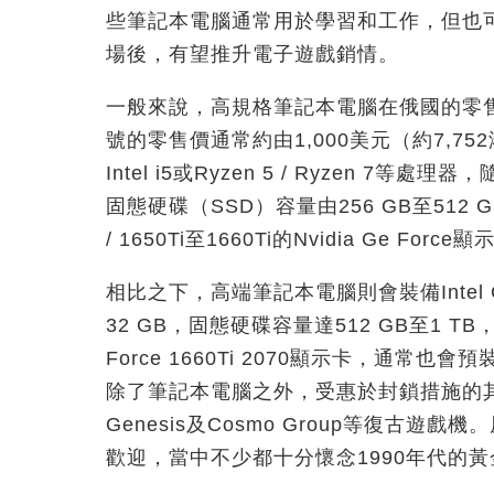
些筆記本電腦通常用於學習和工作，但也
場後，有望推升電子遊戲銷情。
一般來說，高規格筆記本電腦在俄國的零售價
號的零售價通常約由1,000美元（約7,
Intel i5或Ryzen 5 / Ryzen 7
固態硬碟（SSD）容量由256 GB至512
/ 1650Ti至1660Ti的Nvidia Ge 
相比之下，高端筆記本電腦則會裝備Intel 
32 GB，固態硬碟容量達512 GB至1 TB，並
Force 1660Ti 2070顯示卡，通常也
除了筆記本電腦之外，受惠於封鎖措施的其他產
Genesis及Cosmo Group等復古
歡迎，當中不少都十分懷念1990年代的