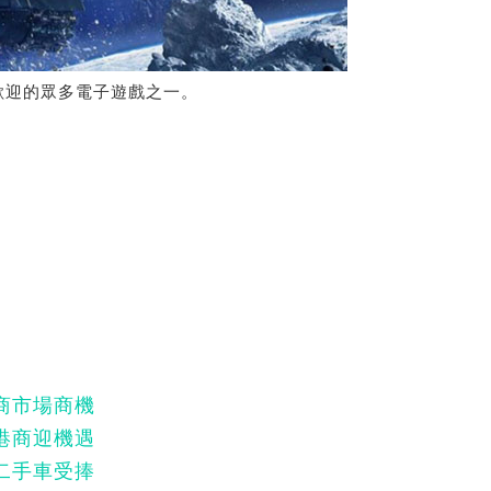
歡迎的眾多電子遊戲之一。
商市場商機
港商迎機遇
二手車受捧