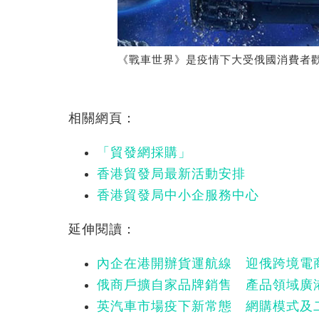
《戰車世界》是疫情下大受俄國消費者
相關網頁：
「貿發網採購」
香港貿發局最新活動安排
香港貿發局中小企服務中心
延伸閱讀：
內企在港開辦貨運航線 迎俄跨境電
俄商戶擴自家品牌銷售 產品領域廣
英汽車市場疫下新常態 網購模式及