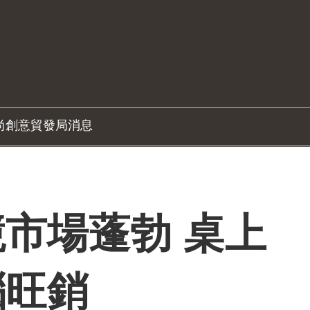
尚創意
貿發局消息
市場蓬勃 桌上
腦旺銷