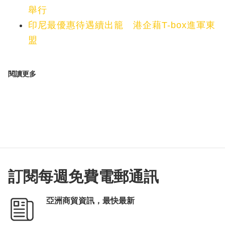
舉行
印尼最優惠待遇續出籠 港企藉T-box進軍東
盟
閱讀更多
訂閱每週免費電郵通訊
亞洲商貿資訊，最快最新