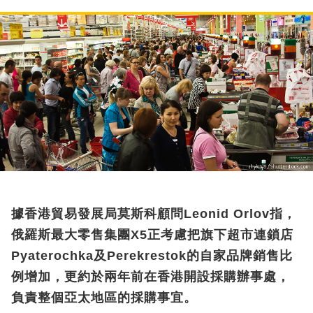
據香港貿易發展局莫斯科顧問Leonid Orlov指，
俄羅斯最大零售集團X5正考慮把旗下超市連鎖店
Pyaterochka及Perekrestok的自家品牌銷售比
例增加，更約於兩年前在香港開設採購辦事處，
負責整個亞太地區的採購事宜。