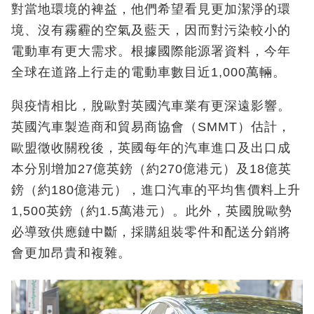
對當地環境的裨益，他們希望看見更加潔淨的環
境、沒有霧霾的空氣及藍天，因而對污染較小的
電動車有更大需求。根據國際能源署資料，今年
全球在道路上行走的電動車數目近1,000萬輛。
與疫情相比，脫歐對英國汽車業有更深遠影響。
英國汽車製造商和貿易商協會（SMMT）估計，
歐盟徵收關稅後，英國每年的汽車進口及出口成
本分別增加27億英鎊（約270億港元）及18億英
鎊（約180億港元），進口汽車的平均售價料上升
1,500英鎊（約1.5萬港元）。此外，英國脫歐勢
必導致供應鏈中斷，採購組裝零件和配送分銷將
會更加昂貴和複雜。