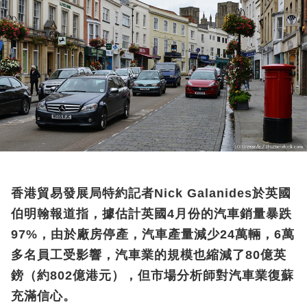
香港貿易發展局特約記者Nick Galanides於英國
伯明翰報道指，據估計英國4月份的汽車銷量暴跌
97%，由於廠房停產，汽車產量減少24萬輛，6萬
多名員工受影響，汽車業的規模也縮減了80億英
鎊（約802億港元），但市場分析師對汽車業復蘇
充滿信心。