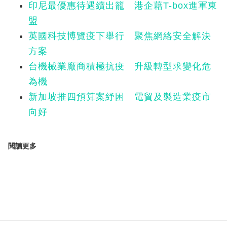
印尼最優惠待遇續出籠 港企藉T-box進軍東
盟
英國科技博覽疫下舉行 聚焦網絡安全解決
方案
台機械業廠商積極抗疫 升級轉型求變化危
為機
新加坡推四預算案紓困 電貿及製造業疫市
向好
閱讀更多