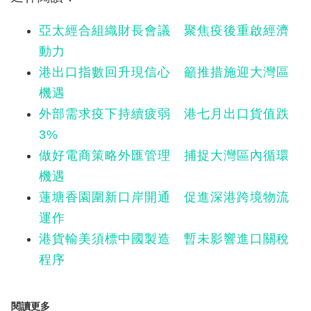
亞太經合組織財長會議 聚焦疫後重啟經濟
動力
港出口指數回升現信心 籲推措施迎大灣區
機遇
外部需求疫下持續疲弱 港七月出口貨值跌
3%
做好電商策略外匯管理 捕捉大灣區內循環
機遇
蓮塘香園圍新口岸開通 促進深港跨境物流
運作
港貨輸美須標中國製造 暫未影響進口關稅
程序
閱讀更多