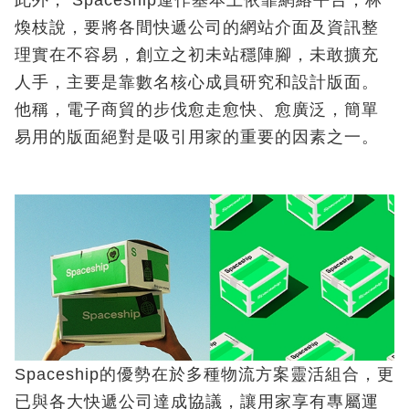
此外， Spaceship運作基本上依靠網絡平台，林
煥枝說，要將各間快遞公司的網站介面及資訊整
理實在不容易，創立之初未站穩陣腳，未敢擴充
人手，主要是靠數名核心成員研究和設計版面。
他稱，電子商貿的步伐愈走愈快、愈廣泛，簡單
易用的版面絕對是吸引用家的重要的因素之一。
Spaceship的優勢在於多種物流方案靈活組合，更
已與各大快遞公司達成協議，讓用家享有專屬運