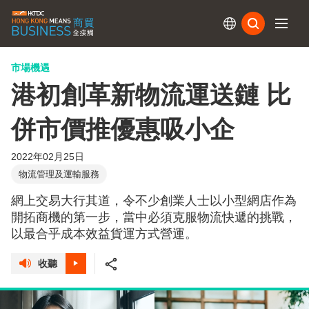
訂閱
市場機遇
港初創革新物流運送鏈 比
併市價推優惠吸小企
2022年02月25日
物流管理及運輸服務
網上交易大行其道，令不少創業人士以小型網店作為
開拓商機的第一步，當中必須克服物流快遞的挑戰，
以最合乎成本效益貨運方式營運。
收聽