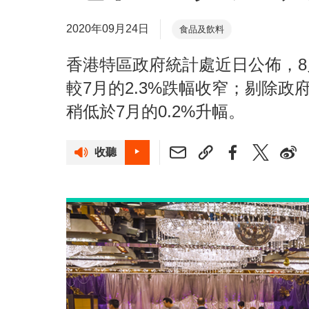
2020年09月24日
食品及飲料
香港特區政府統計處近日公佈，8
較7月的2.3%跌幅收窄；剔除政
稍低於7月的0.2%升幅。
收聽