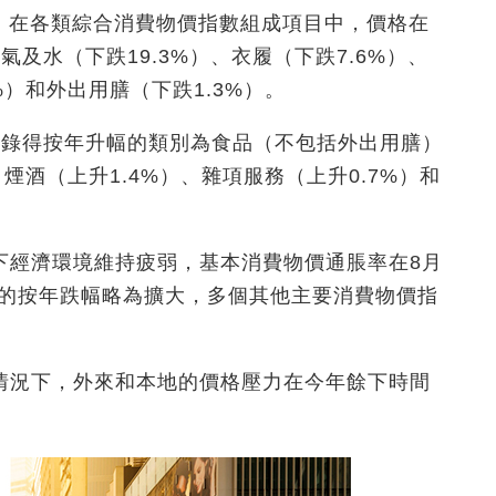
%，在各類綜合消費物價指數組成項目中，價格在
及水（下跌19.3%）、衣履（下跌7.6%）、
%）和外出用膳（下跌1.3%）。
份錄得按年升幅的類別為食品（不包括外出用膳）
、煙酒（上升1.4%）、雜項服務（上升0.7%）和
下經濟環境維持疲弱，基本消費物價通脹率在8月
格的按年跌幅略為擴大，多個其他主要消費物價指
。
情況下，外來和本地的價格壓力在今年餘下時間