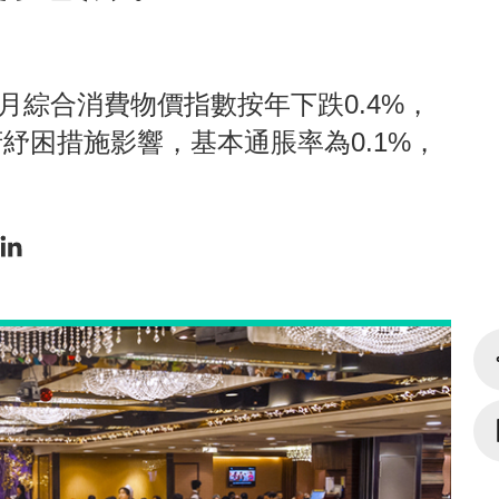
月綜合消費物價指數按年下跌0.4%，
府紓困措施影響，基本通脹率為0.1%，