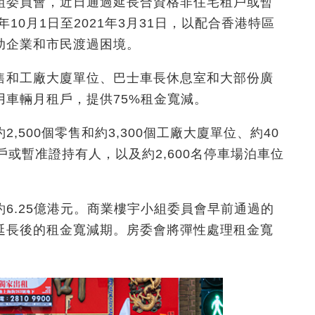
組委員會，近日通過延長合資格非住宅租戶或暫
10月1日至2021年3月31日，以配合香港特區
助企業和市民渡過困境。
售和工廠大廈單位、巴士車長休息室和大部份廣
車輛月租戶，提供75%租金寬減。
500個零售和約3,300個工廠大廈單位、約40
或暫准證持有人，以及約2,600名停車場泊車位
6.25億港元。商業樓宇小組委員會早前通過的
延長後的租金寬減期。房委會將彈性處理租金寬