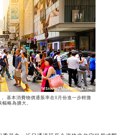
%， 基本消費物價通脹率在8月份進一步輕微
跌幅略為擴大。