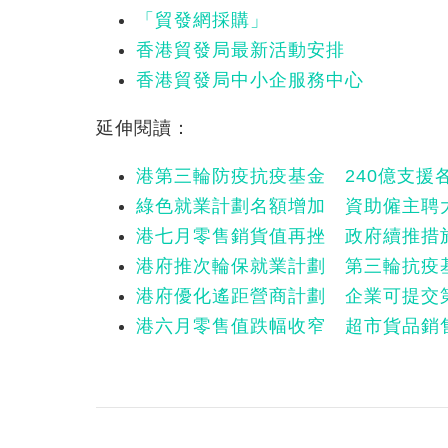
「貿發網採購」
香港貿發局最新活動安排
香港貿發局中小企服務中心
延伸閱讀：
港第三輪防疫抗疫基金 240億支援
綠色就業計劃名額增加 資助僱主聘
港七月零售銷貨值再挫 政府續推措
港府推次輪保就業計劃 第三輪抗疫
港府優化遙距營商計劃 企業可提交
港六月零售值跌幅收窄 超市貨品銷