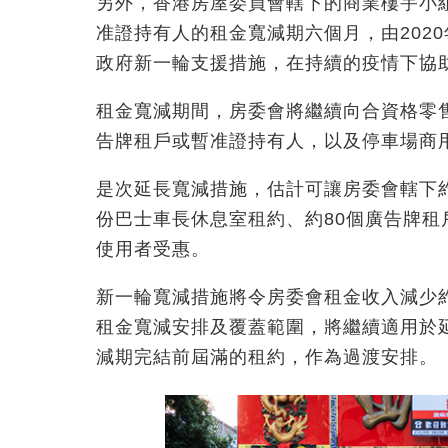
另外，香港房屋委員會轄下的商業樓宇小
准證持有人的租金寬減期六個月，由2020年
政府新一輪支援措施，在持續的疫情下協
租金寬減期間，房委會將繼續向合資格零
告牌租戶或暫准證持有人，以及停車場商用
是次延長寬減措施，估計可讓房委會轄下約2,
份巴士車長休息室租約、約80個廣告牌租戶
使用者受惠。
新一輪寬減措施將令房委會租金收入減少約
租金寬減安排及覆蓋範圍，將繼續適用於
減期完結前屆滿的租約，作為過渡安排。