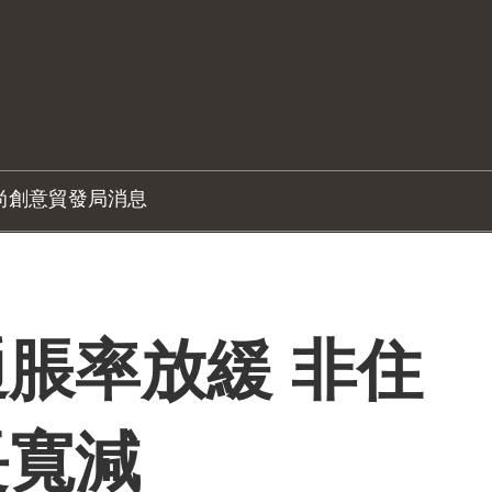
尚創意
貿發局消息
脹率放緩 非住
長寬減