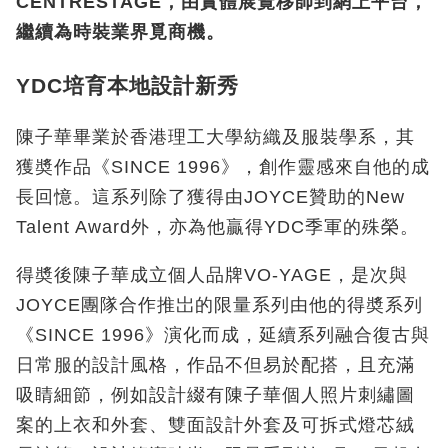
CENTRESTAGE，由實體展覽移師到網上平台，
繼續為時裝業界覓商機。
YDC培育本地設計新秀
陳子華畢業於香港理工大學紡織及服裝學系，其
獲奬作品《SINCE 1996》，創作靈感來自他的成
長回憶。這系列除了獲得由JOYCE贊助的New
Talent Award外，亦為他贏得YDC季軍的殊榮。
得奬後陳子華成立個人品牌VO-YAGE，是次與
JOYCE團隊合作推岀的限量系列由他的得奬系列
《SINCE 1996》演化而成，延續系列融合復古與
日常服的設計風格，作品不但易於配搭，且充滿
吸睛細節，例如設計綴有陳子華個人照片刺繡圖
案的上衣和外套、雙面設計外套及可拆式燈芯絨