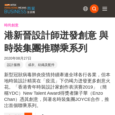
訂閱
時尚創意
港新晉設計師迸發創意 與
時裝集團推聯乘系列
2020年08月27日
設計服務
成衣、紡織及配件
新型冠狀病毒肺炎疫情持續牽連全球各行各業，但本
地時裝設計精英在「疫流」下仍竭力迸發更多創意火
花。「香港青年時裝設計家創作表演賽2019」（簡
稱YDC）New Talent Award得獎者陳子華（Enzo
Chan）憑其創意，與著名時裝集團JOYCE合作，推
岀首個聯乘系列。